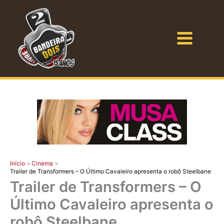
Ir
para
o
Bandeira Dois
conteúdo
Início
Cinema
Trailer de Transformers – O Último Cavaleiro apresenta o robô Steelbane
Trailer de Transformers – O
Último Cavaleiro apresenta o
robô Steelbane