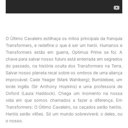
O Ùltimo Cavaleiro estilhaça os mitos principais da franquia
Transformers, e redefine o que é ser um herói. Humanos e
Transformers estão em guerra, Optimus Prime se foi. A
chave para salvar nosso futuro está enterrada em segredos
do passado, na história oculta dos Transformers na Terra.
Salvar nosso planeta recai sobre os ombros de uma aliança
improvável: Cade Yeager (Mark Wahlberg); Bumblebee, um
lorde inglês (Sir Anthony Hopkins) e uma professora de
Oxford (Laura Haddock). Chega um momento na nossa
vida em que somos chamados a fazer a diferença. Em
Transformers: O Último Cavaleiro, os caçados serão heróis.
Heróis serão vilões. Só um mundo sobreviverá: o deles, ou
o nosso.