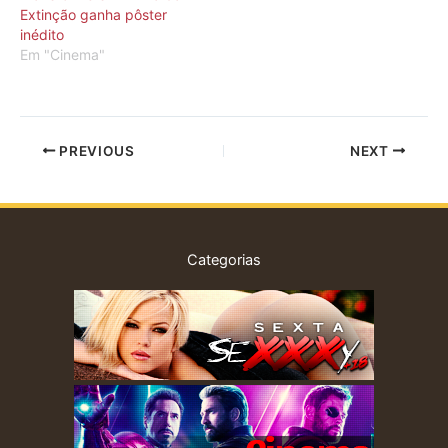
Extinção ganha pôster
inédito
Em "Cinema"
PREVIOUS
NEXT
Categorias