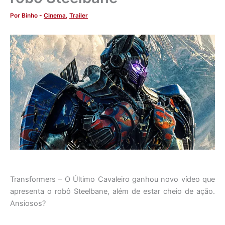
Por
Binho
-
Cinema
,
Trailer
Transformers – O Último Cavaleiro ganhou novo vídeo que
apresenta o robô Steelbane, além de estar cheio de ação.
Ansiosos?