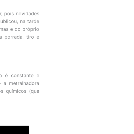
r, pois novidades
ublicou, na tarde
mas e do próprio
 porrada, tiro e
o é constante e
 a metralhadora
os químicos (que