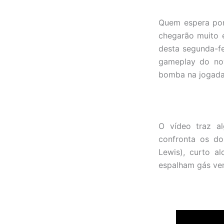
Quem espera por 
chegarão muito 
desta segunda-f
gameplay do nov
bomba na jogada
O vídeo traz a
confronta os d
Lewis), curto a
espalham gás ve