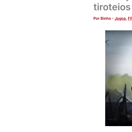
tiroteios
Por
Binho
-
Jogos
,
F