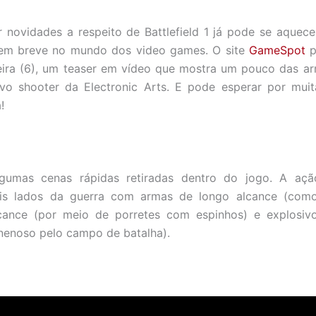
novidades a respeito de Battlefield 1 já pode se aquece
em breve no mundo dos video games. O site
GameSpot
p
eira (6), um teaser em vídeo que mostra um pouco das ar
o shooter da Electronic Arts. E pode esperar por muita
!
lgumas cenas rápidas retiradas dentro do jogo. A açã
ois lados da guerra com armas de longo alcance (como
lcance (por meio de porretes com espinhos) e explosiv
nenoso pelo campo de batalha).