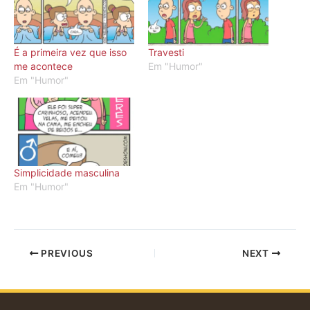
É a primeira vez que isso
Travesti
me acontece
Em "Humor"
Em "Humor"
Simplicidade masculina
Em "Humor"
PREVIOUS
NEXT