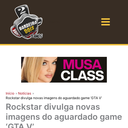
Ir
para
o
Bandeira Dois
conteúdo
Início
Notícias
Rockstar divulga novas imagens do aguardado game ‘GTA V’
Rockstar divulga novas
imagens do aguardado game
‘GTA V’