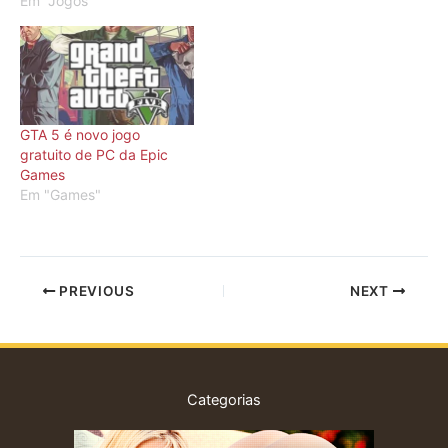
Em "Jogos"
GTA 5 é novo jogo
gratuito de PC da Epic
Games
Em "Games"
PREVIOUS
NEXT
Categorias