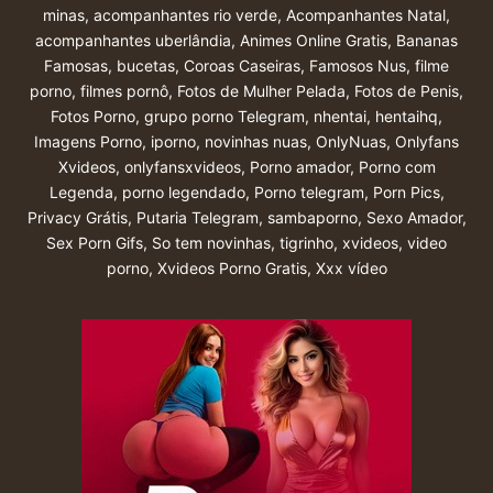
minas
,
acompanhantes rio verde
,
Acompanhantes Natal
,
acompanhantes uberlândia
,
Animes Online Gratis
,
Bananas
Famosas
,
bucetas
,
Coroas Caseiras
,
Famosos Nus
,
filme
porno
,
filmes pornô
,
Fotos de Mulher Pelada
,
Fotos de Penis
,
Fotos Porno
,
grupo porno Telegram
,
nhentai
,
hentaihq
,
Imagens Porno
,
iporno
,
novinhas nuas
,
OnlyNuas
,
Onlyfans
Xvideos
,
onlyfansxvideos
,
Porno amador
,
Porno com
Legenda
,
porno legendado
,
Porno telegram
,
Porn Pics
,
Privacy Grátis
,
Putaria Telegram
,
sambaporno
,
Sexo Amador
,
Sex Porn Gifs
,
So tem novinhas
,
tigrinho
,
xvideos
,
video
porno
,
Xvideos Porno Gratis
,
Xxx vídeo