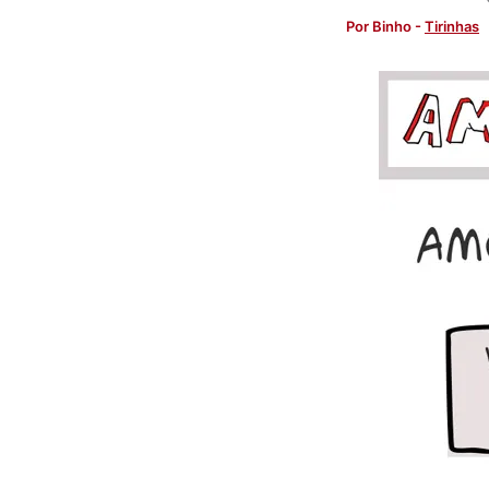
Por
Binho
-
Tirinhas