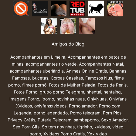
Amigos do Blog
Acompanhantes em Limeira
,
Acompanhantes em patos de
minas
,
acompanhantes rio verde
,
Acompanhantes Natal
,
acompanhantes uberlândia
,
Animes Online Gratis
,
Bananas
Famosas
,
bucetas
,
Coroas Caseiras
,
Famosos Nus
,
filme
porno
,
filmes pornô
,
Fotos de Mulher Pelada
,
Fotos de Penis
,
Fotos Porno
,
grupo porno Telegram
,
nhentai
,
hentaihq
,
Imagens Porno
,
iporno
,
novinhas nuas
,
OnlyNuas
,
Onlyfans
Xvideos
,
onlyfansxvideos
,
Porno amador
,
Porno com
Legenda
,
porno legendado
,
Porno telegram
,
Porn Pics
,
Privacy Grátis
,
Putaria Telegram
,
sambaporno
,
Sexo Amador
,
Sex Porn Gifs
,
So tem novinhas
,
tigrinho
,
xvideos
,
video
porno
,
Xvideos Porno Gratis
,
Xxx vídeo