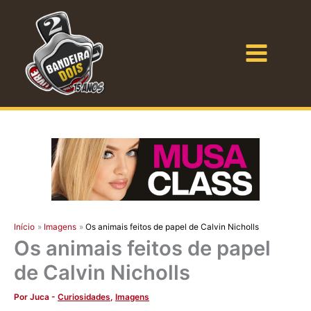
Ir
para
o
Bandeira Dois
conteúdo
Início
Imagens
Os animais feitos de papel de Calvin Nicholls
Os animais feitos de papel
de Calvin Nicholls
Por
Juca
-
Curiosidades
,
Imagens