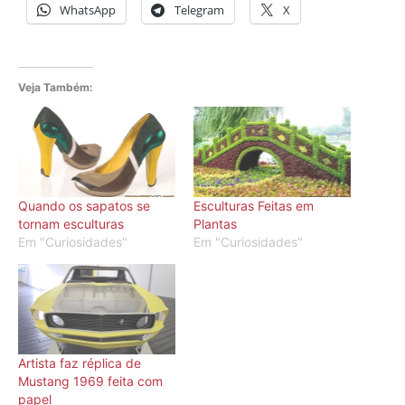
WhatsApp
Telegram
X
Veja Também:
Quando os sapatos se
Esculturas Feitas em
tornam esculturas
Plantas
Em "Curiosidades"
Em "Curiosidades"
Artista faz réplica de
Mustang 1969 feita com
papel