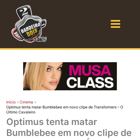
Ir
para
o
Bandeira Dois
conteúdo
Início
Cinema
Optimus tenta matar Bumblebee em novo clipe de Transformers – O
Último Cavaleiro
Optimus tenta matar
Bumblebee em novo clipe de