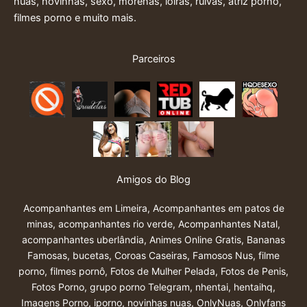
nuas, novinhas, sexo, morenas, loiras, ruivas, atriz porno,
filmes porno e muito mais.
Parceiros
Amigos do Blog
Acompanhantes em Limeira
,
Acompanhantes em patos de
minas
,
acompanhantes rio verde
,
Acompanhantes Natal
,
acompanhantes uberlândia
,
Animes Online Gratis
,
Bananas
Famosas
,
bucetas
,
Coroas Caseiras
,
Famosos Nus
,
filme
porno
,
filmes pornô
,
Fotos de Mulher Pelada
,
Fotos de Penis
,
Fotos Porno
,
grupo porno Telegram
,
nhentai
,
hentaihq
,
Imagens Porno
,
iporno
,
novinhas nuas
,
OnlyNuas
,
Onlyfans