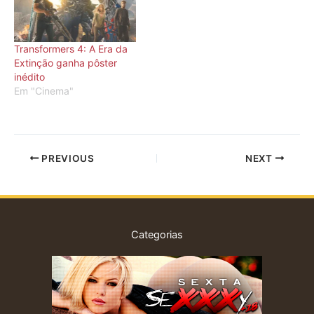
Transformers 4: A Era da
Extinção ganha pôster
inédito
Em "Cinema"
PREVIOUS
NEXT
Categorias