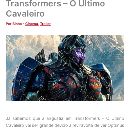
Transformers – O Último
Cavaleiro
Por
Binho
-
Cinema
,
Trailer
Já sabemos que a angustia em Transformers – O Último
Cavaleiro vai ser grande devido a reviravolta de ver Optimus