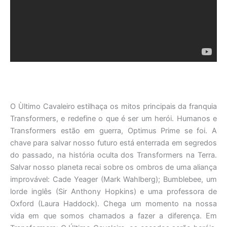
O Ùltimo Cavaleiro estilhaça os mitos principais da franquia
Transformers, e redefine o que é ser um herói. Humanos e
Transformers estão em guerra, Optimus Prime se foi. A
chave para salvar nosso futuro está enterrada em segredos
do passado, na história oculta dos Transformers na Terra.
Salvar nosso planeta recai sobre os ombros de uma aliança
improvável: Cade Yeager (Mark Wahlberg); Bumblebee, um
lorde inglês (Sir Anthony Hopkins) e uma professora de
Oxford (Laura Haddock). Chega um momento na nossa
vida em que somos chamados a fazer a diferença. Em