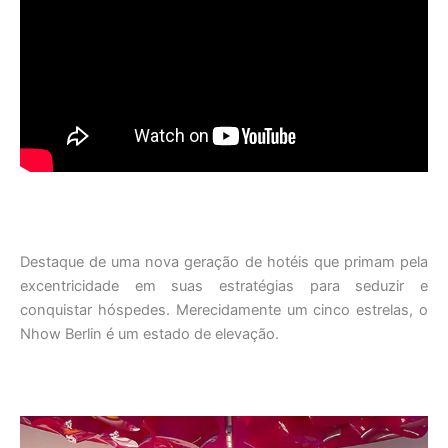
Destaque de uma nova geração de hotéis que primam pela
excentricidade em suas estratégias para seduzir e
conquistar hóspedes. Merecidamente um cinco estrelas, o
Nhow Berlin é um estado de elevação.