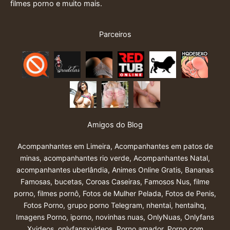
filmes porno e muito mais.
Parceiros
Amigos do Blog
Acompanhantes em Limeira
,
Acompanhantes em patos de
minas
,
acompanhantes rio verde
,
Acompanhantes Natal
,
acompanhantes uberlândia
,
Animes Online Gratis
,
Bananas
Famosas
,
bucetas
,
Coroas Caseiras
,
Famosos Nus
,
filme
porno
,
filmes pornô
,
Fotos de Mulher Pelada
,
Fotos de Penis
,
Fotos Porno
,
grupo porno Telegram
,
nhentai
,
hentaihq
,
Imagens Porno
,
iporno
,
novinhas nuas
,
OnlyNuas
,
Onlyfans
Xvideos
,
onlyfansxvideos
,
Porno amador
,
Porno com