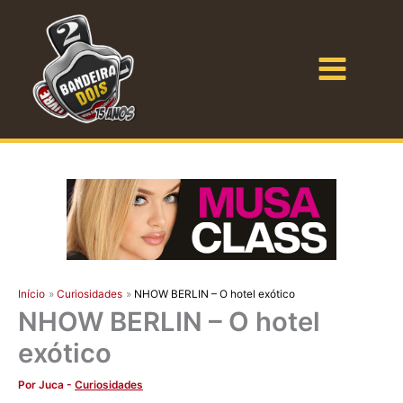
Ir
para
o
Bandeira Dois
conteúdo
Início
Curiosidades
NHOW BERLIN – O hotel exótico
NHOW BERLIN – O hotel
exótico
Por
Juca
-
Curiosidades