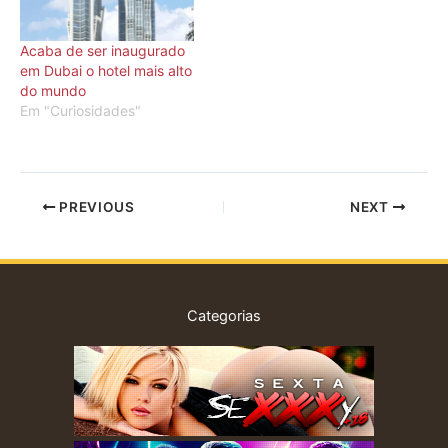
Acaba de ser inaugurado
em Dubai o hotel mais alto
do mundo
Em "Curiosidades"
PREVIOUS
NEXT
Categorias