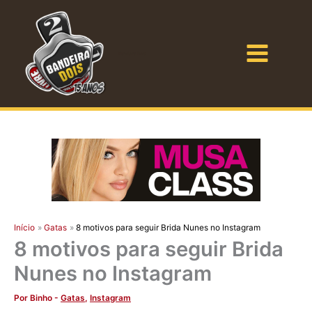
Ir
para
o
Bandeira Dois
conteúdo
Início
Gatas
8 motivos para seguir Brida Nunes no Instagram
8 motivos para seguir Brida
Nunes no Instagram
Por
Binho
-
Gatas
,
Instagram