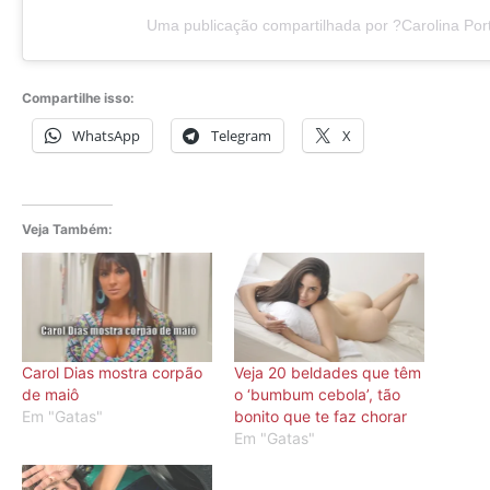
Uma publicação compartilhada por ?Carolina Port
Compartilhe isso:
WhatsApp
Telegram
X
Veja Também:
Carol Dias mostra corpão
Veja 20 beldades que têm
de maiô
o ‘bumbum cebola’, tão
Em "Gatas"
bonito que te faz chorar
Em "Gatas"