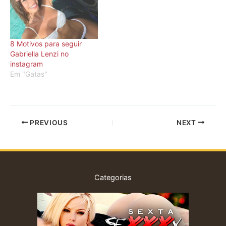
8 Motivos para seguir
Gabriella Lenzi no
instagram
Em "Gatas"
PREVIOUS
NEXT
Categorias