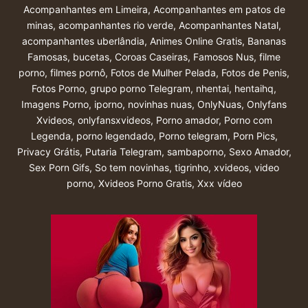
Acompanhantes em Limeira
,
Acompanhantes em patos de
minas
,
acompanhantes rio verde
,
Acompanhantes Natal
,
acompanhantes uberlândia
,
Animes Online Gratis
,
Bananas
Famosas
,
bucetas
,
Coroas Caseiras
,
Famosos Nus
,
filme
porno
,
filmes pornô
,
Fotos de Mulher Pelada
,
Fotos de Penis
,
Fotos Porno
,
grupo porno Telegram
,
nhentai
,
hentaihq
,
Imagens Porno
,
iporno
,
novinhas nuas
,
OnlyNuas
,
Onlyfans
Xvideos
,
onlyfansxvideos
,
Porno amador
,
Porno com
Legenda
,
porno legendado
,
Porno telegram
,
Porn Pics
,
Privacy Grátis
,
Putaria Telegram
,
sambaporno
,
Sexo Amador
,
Sex Porn Gifs
,
So tem novinhas
,
tigrinho
,
xvideos
,
video
porno
,
Xvideos Porno Gratis
,
Xxx vídeo