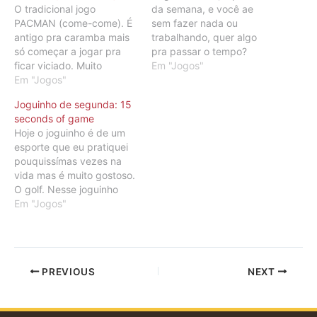
O tradicional jogo
da semana, e você ae
PACMAN (come-come). É
sem fazer nada ou
antigo pra caramba mais
trabalhando, quer algo
só começar a jogar pra
pra passar o tempo?
ficar viciado. Muito
Então experimenta esse
Em "Jogos"
divertido. Pra quem não
Em "Jogos"
joguinho em que você tem
conhece você tem que
que atirar o jogador na
Joguinho de segunda: 15
comer todas as bolinhas
bola. É divertido,
seconds of game
enquanto foge dos
engraçado atacando o
Hoje o joguinho é de um
fantasmas, se eles te
jogador se torcendo todo
esporte que eu pratiquei
pegarem você morre.
kkk... Mais Jogos no Click
pouquissímas vezes na
Quando você comer a
Jogos
vida mas é muito gostoso.
bolinha maior e os
O golf. Nesse joguinho
fantasmas ficarem…
você joga com o mouse
Em "Jogos"
mesmo clica dentro do
círuclo que aparece sobre
o homem e segurando
apertado você move o
PREVIOUS
NEXT
mouse para mover o
braço do jogador.…