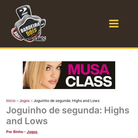
Ir
para
o
Bandeira Dois
conteúdo
Início
Jogos
Joguinho de segunda: Highs and Lows
Joguinho de segunda: Highs
and Lows
Por
Binho
-
Jogos