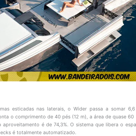
mas esticadas nas laterais, o Wider passa a somar 6,6
nta o comprimento de 40 pés (12 m), a área de quase 60
o aproveitamento é de 74,3%. O sistema que libera o esp
 decks é totalmente automatizado.