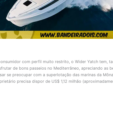
onsumidor com perfil muito restrito, o Wider Yatch tem, 
sfrutar de bons passeios no Mediterrâneo, apreciando as be
isar se preocupar com a superlotação das marinas da Môna
prietário precisa dispor de US$ 1,12 milhão (aproximadame