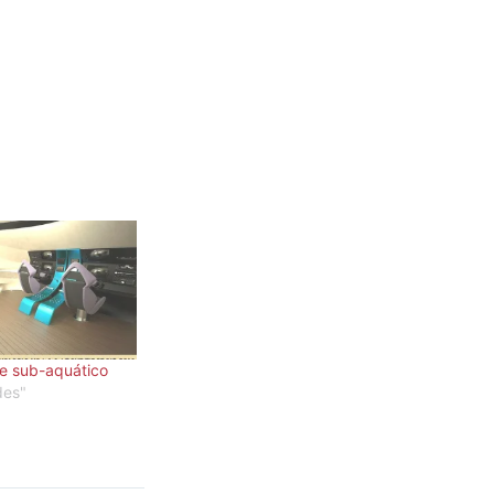
te sub-aquático
des"