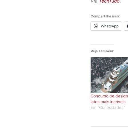
Via
TechTudo
.
Compartilhe isso:
WhatsApp
Veja Também:
Concurso de design
iates mais incríveis
Em "Curiosidades"