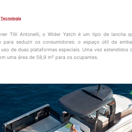
,
Tecnologia
ner Tilli Antonelli, o Wider Yatch é um tipo de lancha
do para seduzir os consumidores: o espaço útil da emb
uso de duas plataformas especiais. Uma vez estendidos 
om uma área de 58,9 m² para os ocupantes.