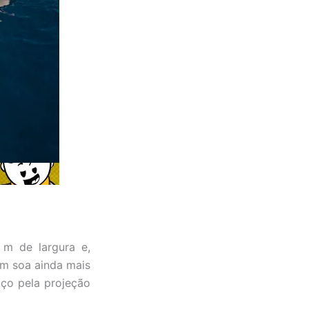
 m de largura e,
 m soa ainda mais
aço pela projeção