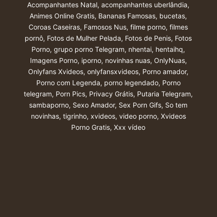
Acompanhantes Natal
,
acompanhantes uberlândia
,
Animes Online Gratis
,
Bananas Famosas
,
bucetas
,
Coroas Caseiras
,
Famosos Nus
,
filme porno
,
filmes
pornô
,
Fotos de Mulher Pelada
,
Fotos de Penis
,
Fotos
Porno
,
grupo porno Telegram
,
nhentai
,
hentaihq
,
Imagens Porno
,
iporno
,
novinhas nuas
,
OnlyNuas
,
Onlyfans Xvideos
,
onlyfansxvideos
,
Porno amador
,
Porno com Legenda
,
porno legendado
,
Porno
telegram
,
Porn Pics
,
Privacy Grátis
,
Putaria Telegram
,
sambaporno
,
Sexo Amador
,
Sex Porn Gifs
,
So tem
novinhas
,
tigrinho
,
xvideos
,
video porno
,
Xvideos
Porno Gratis
,
Xxx vídeo