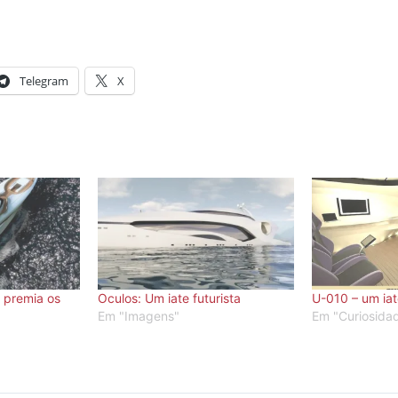
Telegram
X
 premia os
Oculos: Um iate futurista
U-010 – um ia
Em "Imagens"
Em "Curiosida