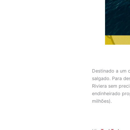
Destinado a um c
salgado. Para de
Riviera sem prec
endinheirado pro
milhões).