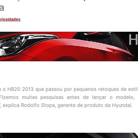
a
riosidades
u o HB20 2013 que passou por pequenos retoques de esti
“Fizemos muitas pesquisas antes de lançar o modelo,
, explica Rodolfo Stopa, gerente de produto da Hyundai.