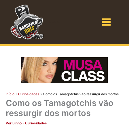
Ir
para
o
Bandeira Dois
conteúdo
Início
Curiosidades
Como os Tamagotchis vão ressurgir dos mortos
Como os Tamagotchis vão
ressurgir dos mortos
Por
Binho
-
Curiosidades