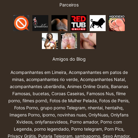
Parceiros
Amigos do Blog
Acompanhantes em Limeira
,
Acompanhantes em patos de
minas
,
acompanhantes rio verde
,
Acompanhantes Natal
,
acompanhantes uberlândia
,
Animes Online Gratis
,
Bananas
Famosas
,
bucetas
,
Coroas Caseiras
,
Famosos Nus
,
filme
porno
,
filmes pornô
,
Fotos de Mulher Pelada
,
Fotos de Penis
,
Fotos Porno
,
grupo porno Telegram
,
nhentai
,
hentaihq
,
Imagens Porno
,
iporno
,
novinhas nuas
,
OnlyNuas
,
Onlyfans
Xvideos
,
onlyfansxvideos
,
Porno amador
,
Porno com
Legenda
,
porno legendado
,
Porno telegram
,
Porn Pics
,
Privacy Grátis
,
Putaria Telegram
,
sambaporno
,
Sexo Amador
,