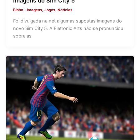
Imagens do Sim City 5
Binho
-
Imagens
,
Jogos
,
Notícias
Foi divulgada na net algumas supostas imagens do
novo Sim City 5. A Eletronic Arts não se pronunciou
sobre as