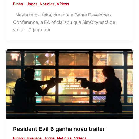
Binho
-
Jogos
,
Notícias
,
Vídeos
Nesta terça-feira, durante a Game Developers
Conference, a EA oficializou que SimCity está de
volta. O jogo por
Resident Evil 6 ganha novo trailer
Binho
-
Imagens
,
Jogos
,
Notícias
,
Vídeos