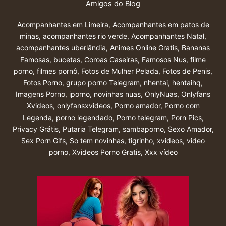
Amigos do Blog
Acompanhantes em Limeira
,
Acompanhantes em patos de
minas
,
acompanhantes rio verde
,
Acompanhantes Natal
,
acompanhantes uberlândia
,
Animes Online Gratis
,
Bananas
Famosas
,
bucetas
,
Coroas Caseiras
,
Famosos Nus
,
filme
porno
,
filmes pornô
,
Fotos de Mulher Pelada
,
Fotos de Penis
,
Fotos Porno
,
grupo porno Telegram
,
nhentai
,
hentaihq
,
Imagens Porno
,
iporno
,
novinhas nuas
,
OnlyNuas
,
Onlyfans
Xvideos
,
onlyfansxvideos
,
Porno amador
,
Porno com
Legenda
,
porno legendado
,
Porno telegram
,
Porn Pics
,
Privacy Grátis
,
Putaria Telegram
,
sambaporno
,
Sexo Amador
,
Sex Porn Gifs
,
So tem novinhas
,
tigrinho
,
xvideos
,
video
porno
,
Xvideos Porno Gratis
,
Xxx vídeo