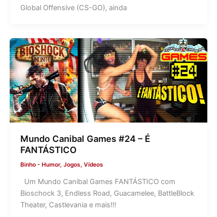
Global Offensive (CS-GO), ainda
Mundo Canibal Games #24 – É
FANTÁSTICO
Binho
-
Humor
,
Jogos
,
Vídeos
Um Mundo Canibal Games FANTÁSTICO com
Bioschock 3, Endless Road, Guacamelee, BattleBlock
Theater, Castlevania e mais!!!