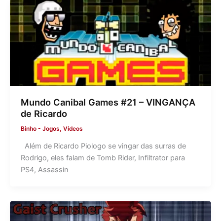
Mundo Canibal Games #21 – VINGANÇA
de Ricardo
Binho
-
Jogos
,
Vídeos
Além de Ricardo Piologo se vingar das surras de
Rodrigo, eles falam de Tomb Rider, Infiltrator para
PS4, Assassin