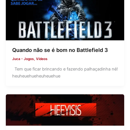
Quando não se é bom no Battlefield 3
Juca
-
Jogos
,
Vídeos
Tem que ficar brincando e fazendo palhaçadinha né!
heuheuehueheuheuehue