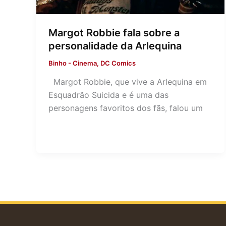
Margot Robbie fala sobre a
personalidade da Arlequina
Binho
-
Cinema
,
DC Comics
Margot Robbie, que vive a Arlequina em
Esquadrão Suicida e é uma das
personagens favoritos dos fãs, falou um