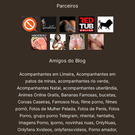
Parceiros
Amigos do Blog
Acompanhantes em Limeira
,
Acompanhantes em
patos de minas
,
acompanhantes rio verde
,
Acompanhantes Natal
,
acompanhantes uberlândia
,
Animes Online Gratis
,
Bananas Famosas
,
bucetas
,
Coroas Caseiras
,
Famosos Nus
,
filme porno
,
filmes
pornô
,
Fotos de Mulher Pelada
,
Fotos de Penis
,
Fotos
Porno
,
grupo porno Telegram
,
nhentai
,
hentaihq
,
Imagens Porno
,
iporno
,
novinhas nuas
,
OnlyNuas
,
Onlyfans Xvideos
,
onlyfansxvideos
,
Porno amador
,