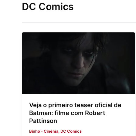
DC Comics
Veja o primeiro teaser oficial de
Batman: filme com Robert
Pattinson
Binho
-
Cinema
,
DC Comics