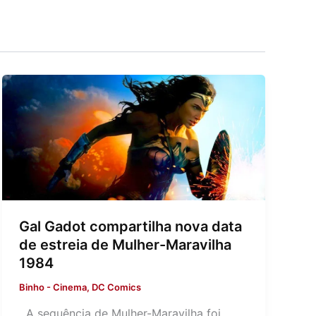
Gal Gadot compartilha nova data
de estreia de Mulher-Maravilha
1984
Binho
-
Cinema
,
DC Comics
A sequência de Mulher-Maravilha foi