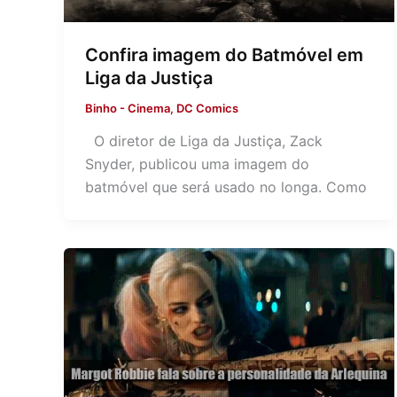
Confira imagem do Batmóvel em
Liga da Justiça
Binho
-
Cinema
,
DC Comics
O diretor de Liga da Justiça, Zack
Snyder, publicou uma imagem do
batmóvel que será usado no longa. Como