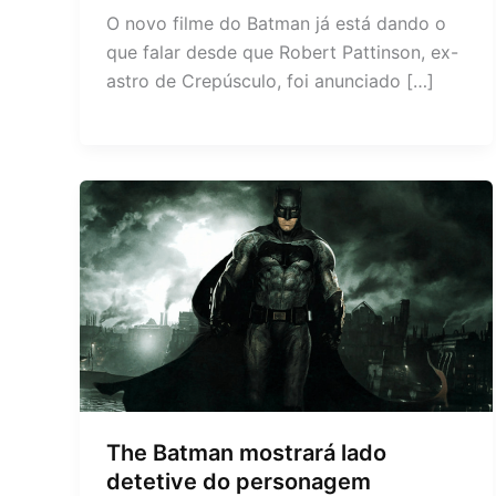
O novo filme do Batman já está dando o
que falar desde que Robert Pattinson, ex-
astro de Crepúsculo, foi anunciado […]
The Batman mostrará lado
detetive do personagem