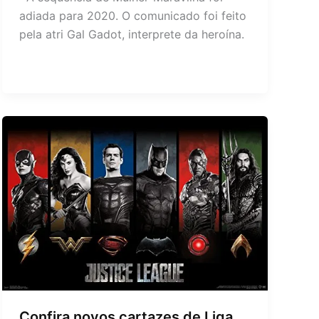
adiada para 2020. O comunicado foi feito
pela atri Gal Gadot, interprete da heroína.
Confira novos cartazes de Liga