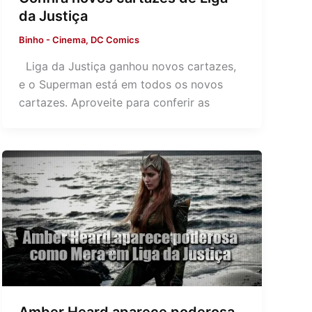
da Justiça
Binho
-
Cinema
,
DC Comics
Liga da Justiça ganhou novos cartazes,
e o Superman está em todos os novos
cartazes. Aproveite para conferir as