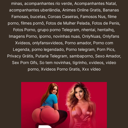
minas
,
acompanhantes rio verde
,
Acompanhantes Natal
,
acompanhantes uberlândia
,
Animes Online Gratis
,
Bananas
Famosas
,
bucetas
,
Coroas Caseiras
,
Famosos Nus
,
filme
porno
,
filmes pornô
,
Fotos de Mulher Pelada
,
Fotos de Penis
,
Fotos Porno
,
grupo porno Telegram
,
nhentai
,
hentaihq
,
Imagens Porno
,
iporno
,
novinhas nuas
,
OnlyNuas
,
Onlyfans
Xvideos
,
onlyfansxvideos
,
Porno amador
,
Porno com
Legenda
,
porno legendado
,
Porno telegram
,
Porn Pics
,
Privacy Grátis
,
Putaria Telegram
,
sambaporno
,
Sexo Amador
,
Sex Porn Gifs
,
So tem novinhas
,
tigrinho
,
xvideos
,
video
porno
,
Xvideos Porno Gratis
,
Xxx vídeo