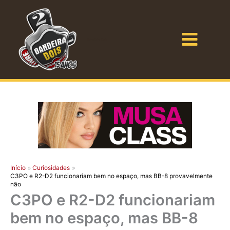
Ir
para
o
Bandeira Dois
conteúdo
Início
Curiosidades
C3PO e R2-D2 funcionariam bem no espaço, mas BB-8 provavelmente
não
C3PO e R2-D2 funcionariam
bem no espaço, mas BB-8