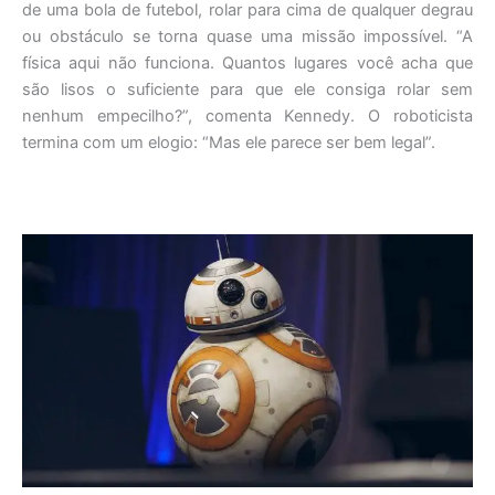
de uma bola de futebol, rolar para cima de qualquer degrau
ou obstáculo se torna quase uma missão impossível. “A
física aqui não funciona. Quantos lugares você acha que
são lisos o suficiente para que ele consiga rolar sem
nenhum empecilho?”, comenta Kennedy. O roboticista
termina com um elogio: “Mas ele parece ser bem legal”.