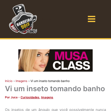
Ir
para
o
Bandeira Dois
conteúdo
Início
Imagens
Vi um inseto tomando banho
Vi um inseto tomando banho
Por
Juca
-
Curiosidades
,
Imagens
Os insetos de um ângulo que você possivelmente nunca