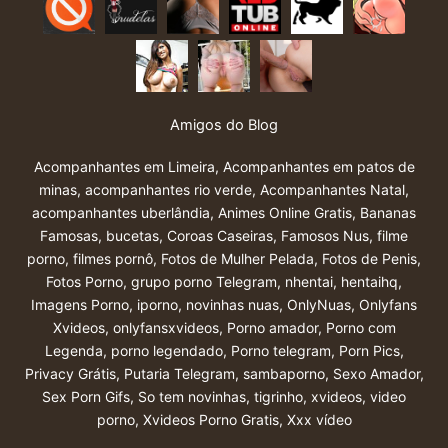
Amigos do Blog
Acompanhantes em Limeira
,
Acompanhantes em patos de
minas
,
acompanhantes rio verde
,
Acompanhantes Natal
,
acompanhantes uberlândia
,
Animes Online Gratis
,
Bananas
Famosas
,
bucetas
,
Coroas Caseiras
,
Famosos Nus
,
filme
porno
,
filmes pornô
,
Fotos de Mulher Pelada
,
Fotos de Penis
,
Fotos Porno
,
grupo porno Telegram
,
nhentai
,
hentaihq
,
Imagens Porno
,
iporno
,
novinhas nuas
,
OnlyNuas
,
Onlyfans
Xvideos
,
onlyfansxvideos
,
Porno amador
,
Porno com
Legenda
,
porno legendado
,
Porno telegram
,
Porn Pics
,
Privacy Grátis
,
Putaria Telegram
,
sambaporno
,
Sexo Amador
,
Sex Porn Gifs
,
So tem novinhas
,
tigrinho
,
xvideos
,
video
porno
,
Xvideos Porno Gratis
,
Xxx vídeo