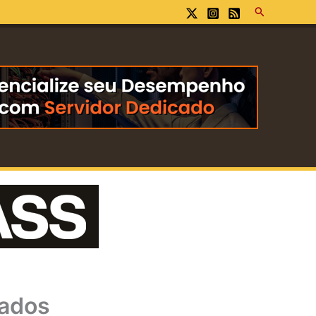
Pesquisar
çados