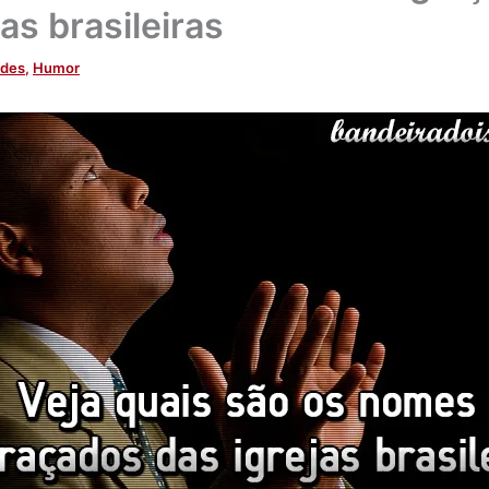
jas brasileiras
ades
,
Humor