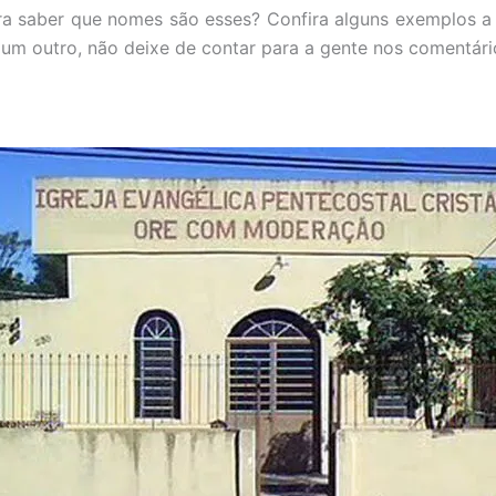
ra saber que nomes são esses? Confira alguns exemplos a 
gum outro, não deixe de contar para a gente nos comentári