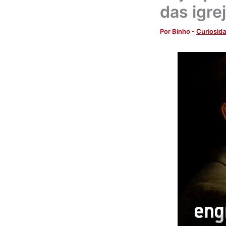
das igre
Por
Binho
-
Curiosid