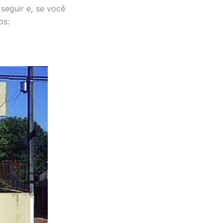
seguir e, se você
os: