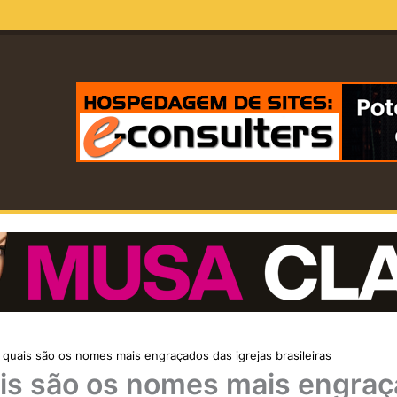
 quais são os nomes mais engraçados das igrejas brasileiras
ais são os nomes mais engra