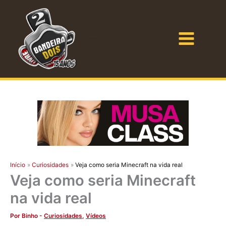
Ir
para
o
Bandeira Dois
conteúdo
Início
Curiosidades
Veja como seria Minecraft na vida real
Veja como seria Minecraft
na vida real
Por
Binho
-
Curiosidades
,
Vídeos