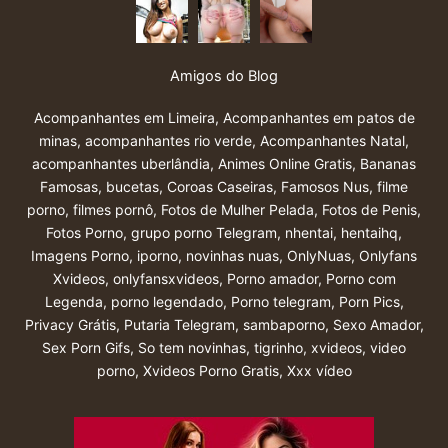
Amigos do Blog
Acompanhantes em Limeira
,
Acompanhantes em patos de
minas
,
acompanhantes rio verde
,
Acompanhantes Natal
,
acompanhantes uberlândia
,
Animes Online Gratis
,
Bananas
Famosas
,
bucetas
,
Coroas Caseiras
,
Famosos Nus
,
filme
porno
,
filmes pornô
,
Fotos de Mulher Pelada
,
Fotos de Penis
,
Fotos Porno
,
grupo porno Telegram
,
nhentai
,
hentaihq
,
Imagens Porno
,
iporno
,
novinhas nuas
,
OnlyNuas
,
Onlyfans
Xvideos
,
onlyfansxvideos
,
Porno amador
,
Porno com
Legenda
,
porno legendado
,
Porno telegram
,
Porn Pics
,
Privacy Grátis
,
Putaria Telegram
,
sambaporno
,
Sexo Amador
,
Sex Porn Gifs
,
So tem novinhas
,
tigrinho
,
xvideos
,
video
porno
,
Xvideos Porno Gratis
,
Xxx vídeo