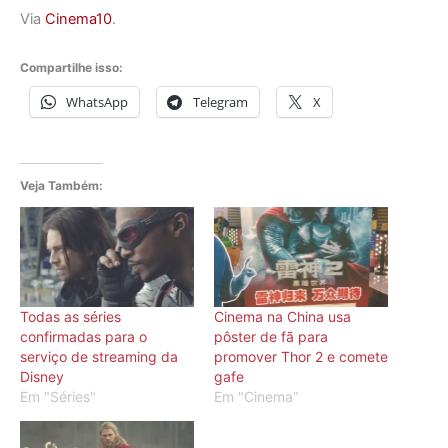
Via
Cinema10
.
Compartilhe isso:
WhatsApp
Telegram
X
Veja Também:
Todas as séries
Cinema na China usa
confirmadas para o
pôster de fã para
serviço de streaming da
promover Thor 2 e comete
Disney
gafe
Em "Séries"
Em "Cinema"