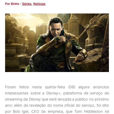
Por
Binho
-
Séries
,
Notícias
Foram feitos nesta quinta-feira (08) alguns anúncios
interessantes sobre a Disney+, plataforma de serviço de
streaming da Disney que será lançada a público no próximo
ano: além da revelação do nome oficial do serviço, foi dito
por Bob Iger, CEO da empresa, que Tom Hiddleston irá