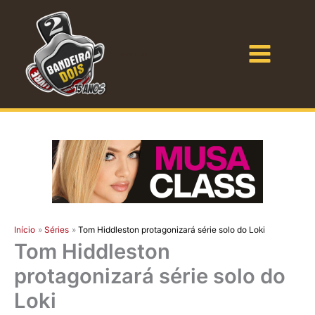
Ir
para
o
Bandeira Dois
conteúdo
Início
Séries
Tom Hiddleston protagonizará série solo do Loki
Tom Hiddleston
protagonizará série solo do
Loki