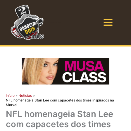
Ir
para
o
Bandeira Dois
conteúdo
Início
Notícias
NFL homenageia Stan Lee com capacetes dos times inspirados na
Marvel
NFL homenageia Stan Lee
com capacetes dos times