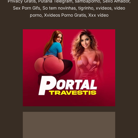
Privacy Grátis
,
Putaria Telegram
,
sambaporno
,
Sexo Amador
,
Sex Porn Gifs
,
So tem novinhas
,
tigrinho
,
xvideos
,
video
porno
,
Xvideos Porno Gratis
,
Xxx vídeo