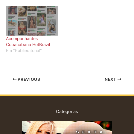
Acompanhantes
Copacabana HotBrazil
Em "Publieditorial"
PREVIOUS
NEXT
Categorias