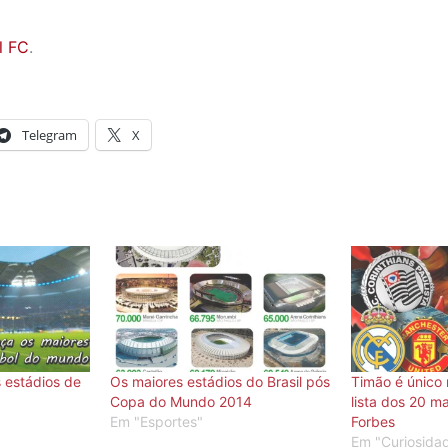
l FC
.
Telegram
X
 estádios de
Os maiores estádios do Brasil pós
Timão é único
Copa do Mundo 2014
lista dos 20 ma
Em "Esportes"
Forbes
Em "Curiosida