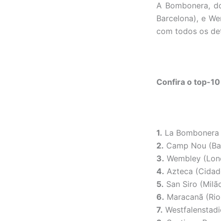
A Bombonera, do
Barcelona), e W
com todos os det
Confira o top-10
1.
La Bombonera 
2.
Camp Nou (Bar
3.
Wembley (Lon
4.
Azteca (Cidad
5.
San Siro (Milã
6.
Maracanã (Rio 
7.
Westfalenstad