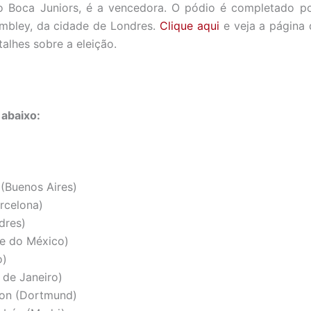
 Boca Juniors, é a vencedora. O pódio é completado 
embley, da cidade de Londres.
Clique aqui
e veja a página 
alhes sobre a eleição.
 abaixo:
(Buenos Aires)
celona)
dres)
e do México)
o)
de Janeiro)
ion (Dortmund)