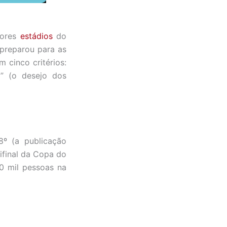
hores
estádios
do
 preparou para as
 cinco critérios:
u
” (o desejo dos
8º (a publicação
ifinal da Copa do
0 mil pessoas na