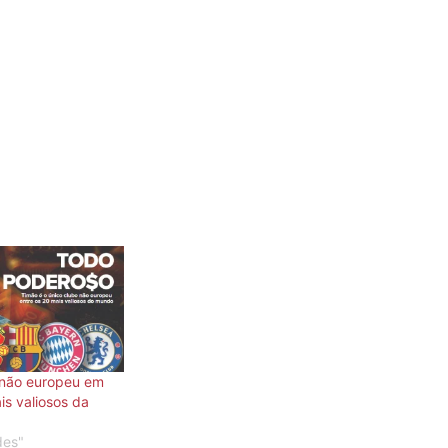
 não europeu em
is valiosos da
des"