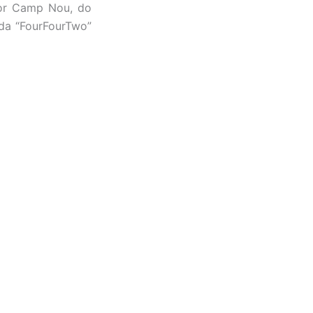
por Camp Nou, do
da “FourFourTwo”