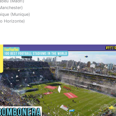
abéu (Madri)
Manchester)
ique (Munique)
o Horizonte)