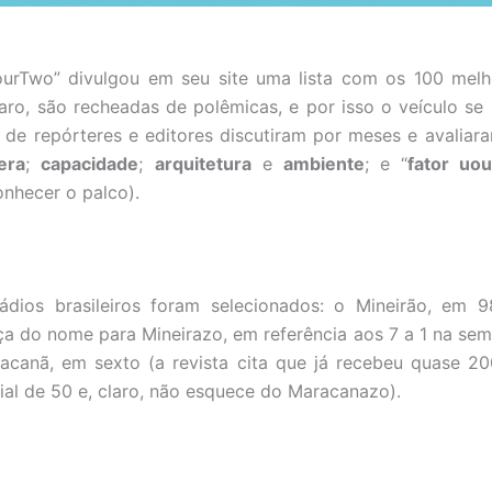
FourTwo” divulgou em seu site uma lista com os 100 mel
laro, são recheadas de polêmicas, e por isso o veículo se
s de repórteres e editores discutiram por meses e avaliaram
era
;
capacidade
;
arquitetura
e
ambiente
; e “
fator uo
nhecer o palco).
ádios brasileiros foram selecionados: o Mineirão, em 9
nça do nome para Mineirazo, em referência aos 7 a 1 na sem
acanã, em sexto (a revista cita que já recebeu quase 20
al de 50 e, claro, não esquece do Maracanazo).