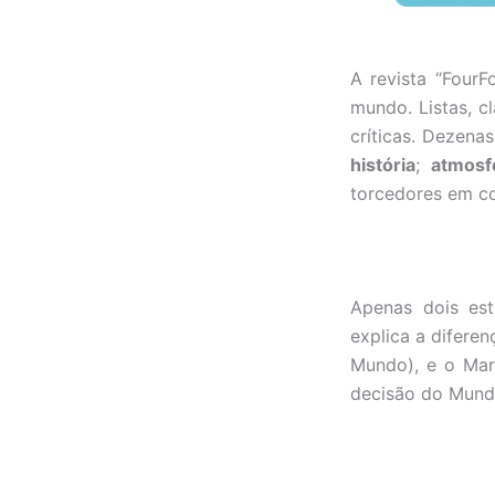
A revista “Four
mundo. Listas, c
críticas. Dezena
história
;
atmosf
torcedores em co
Apenas dois est
explica a difere
Mundo), e o Mar
decisão do Mundi