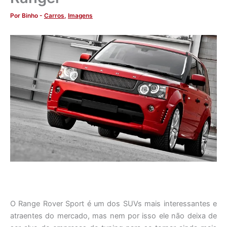
Por
Binho
-
Carros
,
Imagens
O Range Rover Sport é um dos SUVs mais interessantes e
atraentes do mercado, mas nem por isso ele não deixa de