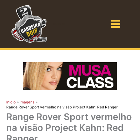
Ir
para
o
Bandeira Dois
conteúdo
Início
Imagens
Range Rover Sport vermelho na visão Project Kahn: Red Ranger
Range Rover Sport vermelho
na visão Project Kahn: Red
Ranger