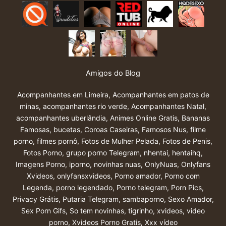
Amigos do Blog
Acompanhantes em Limeira
,
Acompanhantes em patos de
minas
,
acompanhantes rio verde
,
Acompanhantes Natal
,
acompanhantes uberlândia
,
Animes Online Gratis
,
Bananas
Famosas
,
bucetas
,
Coroas Caseiras
,
Famosos Nus
,
filme
porno
,
filmes pornô
,
Fotos de Mulher Pelada
,
Fotos de Penis
,
Fotos Porno
,
grupo porno Telegram
,
nhentai
,
hentaihq
,
Imagens Porno
,
iporno
,
novinhas nuas
,
OnlyNuas
,
Onlyfans
Xvideos
,
onlyfansxvideos
,
Porno amador
,
Porno com
Legenda
,
porno legendado
,
Porno telegram
,
Porn Pics
,
Privacy Grátis
,
Putaria Telegram
,
sambaporno
,
Sexo Amador
,
Sex Porn Gifs
,
So tem novinhas
,
tigrinho
,
xvideos
,
video
porno
,
Xvideos Porno Gratis
,
Xxx vídeo