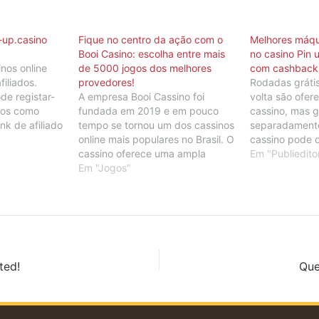
-up.casino
Fique no centro da ação com o
Melhores máqu
Booi Casino: escolha entre mais
no casino Pin 
nos online
de 5000 jogos dos melhores
com cashback
iliados.
provedores!
Rodadas grátis
de registar-
A empresa Booi Cassino foi
volta são ofer
gos como
fundada em 2019 e em pouco
cassino, mas 
ink de afiliado
tempo se tornou um dos cassinos
separadamente
enciais
online mais populares no Brasil. O
cassino pode 
em. O link
cassino oferece uma ampla
Rodadas Grátis
Em "Publieditor
om/ pode ser
seleção de jogos dos principais
Em "Jogos"
devolver uma c
 sociais.
desenvolvedores, como
dinheiro. No e
us sítios
Microgaming, NetEnt, Play'n GO
o cassino ofer
 Existem…
e outros 50 provedores,
como uma for
permitindo atender às demandas
reembolso, a 
de qualquer jogador. O…
ted!
Que