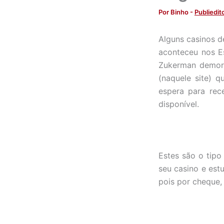
Por
Binho
-
Publiedito
Alguns casinos 
aconteceu nos E
Zukerman demoro
(naquele site) 
espera para rec
disponível.
Estes são o tipo
seu casino e est
pois por cheque,