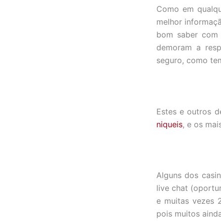
Como em qualque
melhor informaçã
bom saber com a
demoram a resp
seguro, como te
Estes e outros 
niqueis
, e os ma
Alguns dos casi
live chat (oport
e muitas vezes 2
pois muitos aind