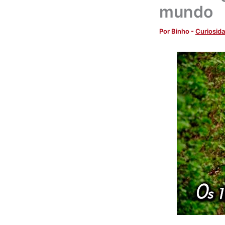
mundo
Por
Binho
-
Curiosid