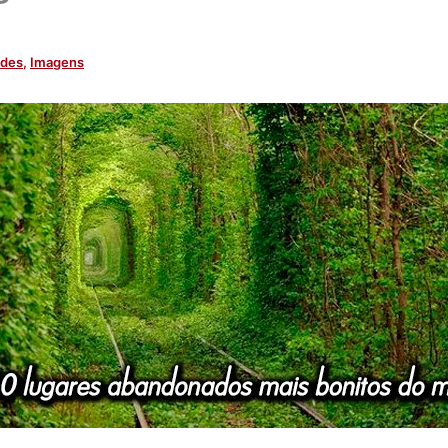
ades
,
Imagens