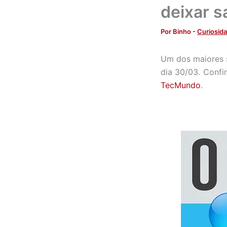
deixar 
Por
Binho
-
Curiosid
Um dos maiores s
dia 30/03. Confi
TecMundo
.