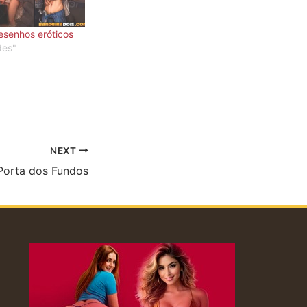
esenhos eróticos
des"
NEXT
Porta dos Fundos