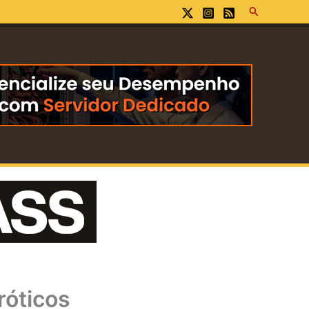
Pesquisar
róticos