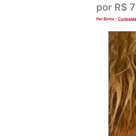
por R$ 
Por
Binho
-
Curiosid