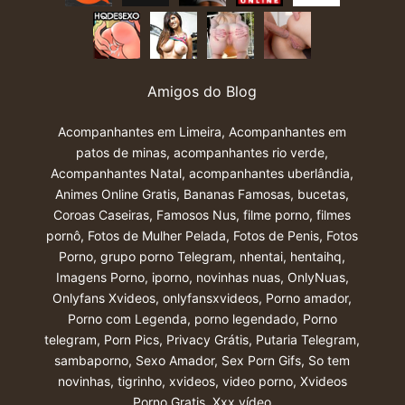
Amigos do Blog
Acompanhantes em Limeira
,
Acompanhantes em
patos de minas
,
acompanhantes rio verde
,
Acompanhantes Natal
,
acompanhantes uberlândia
,
Animes Online Gratis
,
Bananas Famosas
,
bucetas
,
Coroas Caseiras
,
Famosos Nus
,
filme porno
,
filmes
pornô
,
Fotos de Mulher Pelada
,
Fotos de Penis
,
Fotos
Porno
,
grupo porno Telegram
,
nhentai
,
hentaihq
,
Imagens Porno
,
iporno
,
novinhas nuas
,
OnlyNuas
,
Onlyfans Xvideos
,
onlyfansxvideos
,
Porno amador
,
Porno com Legenda
,
porno legendado
,
Porno
telegram
,
Porn Pics
,
Privacy Grátis
,
Putaria Telegram
,
sambaporno
,
Sexo Amador
,
Sex Porn Gifs
,
So tem
novinhas
,
tigrinho
,
xvideos
,
video porno
,
Xvideos
Porno Gratis
,
Xxx vídeo