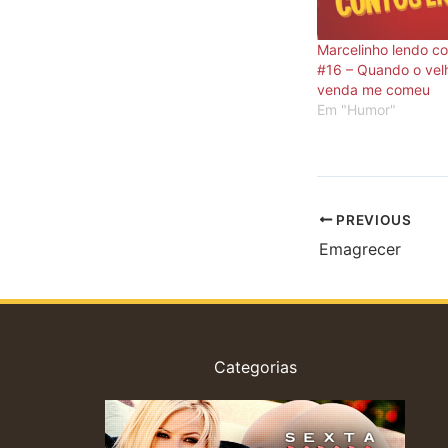
Marcelinho lendo co
#16 – Quando o vel
venda me comeu
Em "Humor"
PREVIOUS
Emagrecer
Categorias