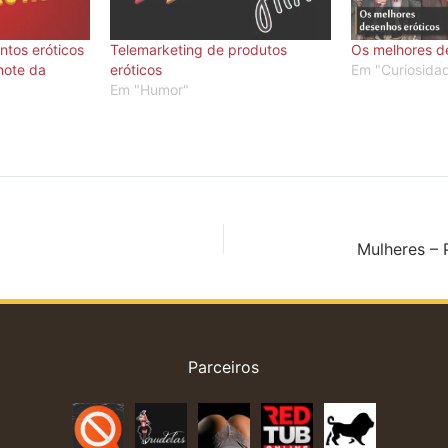
ntos eróticos
Telemarketing de produtos
Os melhores d
hote da
eróticos
Em "Curiosida
Em "Humor"
Mulheres – 
Parceiros