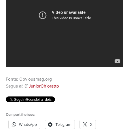
Fonte: Obviousmag.org
Segue aí: @
JuniorChioratto
Compartilhe isso:
WhatsApp
Telegram
X