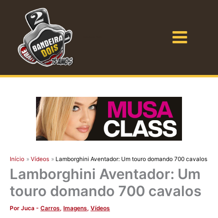
Ir
para
o
Bandeira Dois
conteúdo
Início
Vídeos
Lamborghini Aventador: Um touro domando 700 cavalos
Lamborghini Aventador: Um
touro domando 700 cavalos
Por
Juca
-
Carros
,
Imagens
,
Vídeos