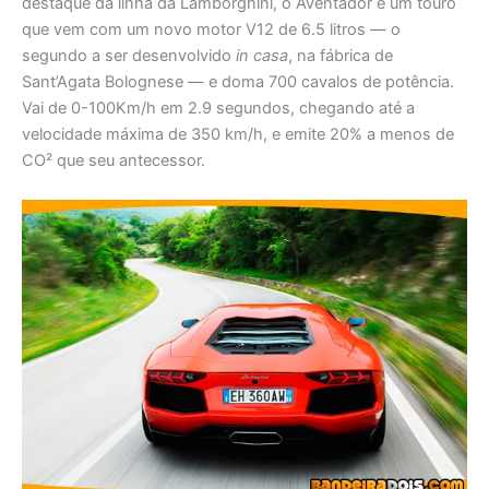
destaque da linha da Lamborghini, o Aventador é um touro
que vem com um novo motor V12 de 6.5 litros — o
segundo a ser desenvolvido
in casa
, na fábrica de
Sant’Agata Bolognese — e doma 700 cavalos de potência.
Vai de 0-100Km/h em 2.9 segundos, chegando até a
velocidade máxima de 350 km/h, e emite 20% a menos de
CO² que seu antecessor.