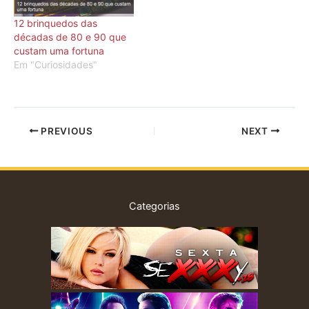
12 brinquedos das
décadas de 80 e 90 que
custam uma fortuna
Em "Curiosidades"
PREVIOUS
NEXT
Categorias