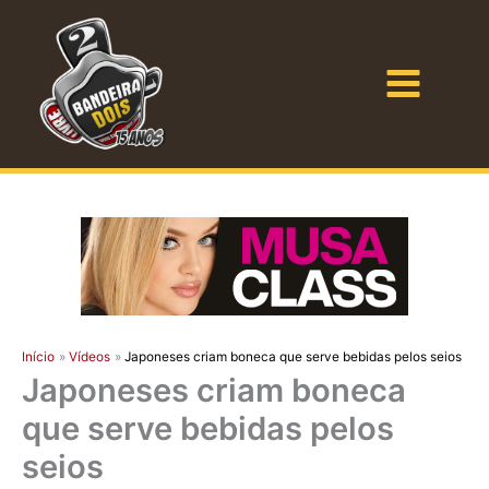
Ir
para
o
Bandeira Dois
conteúdo
Início
Vídeos
Japoneses criam boneca que serve bebidas pelos seios
Japoneses criam boneca
que serve bebidas pelos
seios