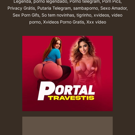
Legenda
,
porno legendado
,
Porno telegram
,
Porn Pics
,
Privacy Grátis
,
Putaria Telegram
,
sambaporno
,
Sexo Amador
,
Sex Porn Gifs
,
So tem novinhas
,
tigrinho
,
xvideos
,
video
porno
,
Xvideos Porno Gratis
,
Xxx vídeo