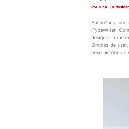
Por
Juca
-
Curiosida
AustinYang, um d
iTypeWriter. Co
designer transf
Simples de usar,
peso histórico e