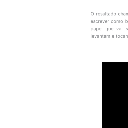
O resultado cha
escrever como ba
papel que vai s
levantam e tocam