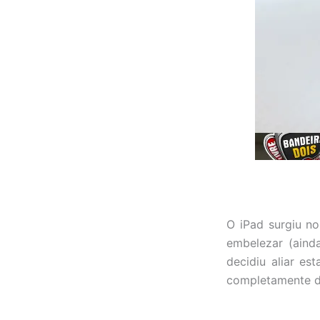
O iPad surgiu n
embelezar (ainda
decidiu aliar es
completamente di