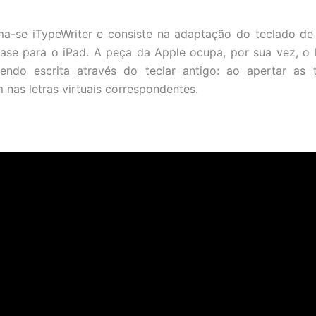
ma-se iTypeWriter e consiste na adaptação do teclado d
se para o iPad. A peça da Apple ocupa, por sua vez, o 
endo escrita através do teclar antigo: ao apertar as t
 nas letras virtuais correspondentes.