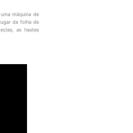
e uma máquina de
lugar da folha de
eclas, as hastes