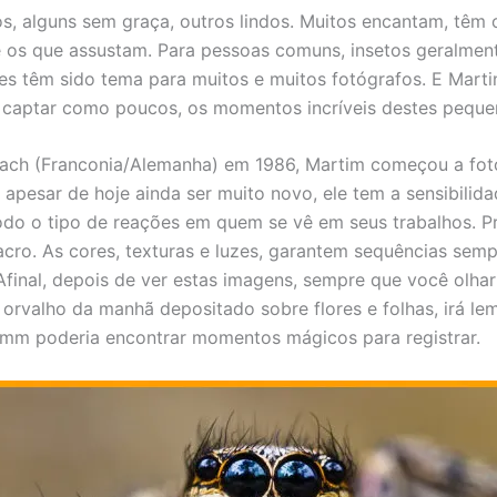
s, alguns sem graça, outros lindos. Muitos encantam, têm 
 os que assustam. Para pessoas comuns, insetos geralmen
es têm sido tema para muitos e muitos fotógrafos. E Mar
captar como poucos, os momentos incríveis destes pequen
ach (Franconia/Alemanha) em 1986, Martim começou a fot
 apesar de hoje ainda ser muito novo, ele tem a sensibilid
odo o tipo de reações em quem se vê em seus trabalhos. P
cro. As cores, texturas e luzes, garantem sequências sem
Afinal, depois de ver estas imagens, sempre que você olha
rvalho da manhã depositado sobre flores e folhas, irá lem
mm poderia encontrar momentos mágicos para registrar.