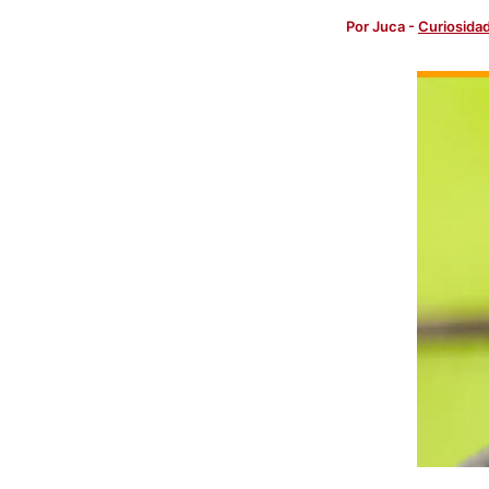
Por
Juca
-
Curiosida