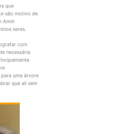
os que
te são motivo de
tin Amm
inos seres.
ografar com
ade necessária
rincipalmente
pre
r para uma árvore
brar que ali sem