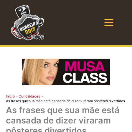
Ir
para
o
Bandeira Dois
conteúdo
Início
Curiosidades
As frases que sua mãe está cansada de dizer viraram pôsteres divertidos
As frases que sua mãe está
cansada de dizer viraram
pôsteres divertidos