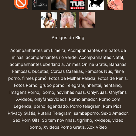
Amigos do Blog
Acompanhantes em Limeira
,
Acompanhantes em patos de
minas
,
acompanhantes rio verde
,
Acompanhantes Natal
,
acompanhantes uberlândia
,
Animes Online Gratis
,
Bananas
Famosas
,
bucetas
,
Coroas Caseiras
,
Famosos Nus
,
filme
porno
,
filmes pornô
,
Fotos de Mulher Pelada
,
Fotos de Penis
,
Fotos Porno
,
grupo porno Telegram
,
nhentai
,
hentaihq
,
Imagens Porno
,
iporno
,
novinhas nuas
,
OnlyNuas
,
Onlyfans
Xvideos
,
onlyfansxvideos
,
Porno amador
,
Porno com
Legenda
,
porno legendado
,
Porno telegram
,
Porn Pics
,
Privacy Grátis
,
Putaria Telegram
,
sambaporno
,
Sexo Amador
,
Sex Porn Gifs
,
So tem novinhas
,
tigrinho
,
xvideos
,
video
porno
,
Xvideos Porno Gratis
,
Xxx vídeo