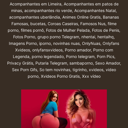
Acompanhantes em Limeira
,
Acompanhantes em patos de
minas
,
acompanhantes rio verde
,
Acompanhantes Natal
,
acompanhantes uberlândia
,
Animes Online Gratis
,
Bananas
Famosas
,
bucetas
,
Coroas Caseiras
,
Famosos Nus
,
filme
porno
,
filmes pornô
,
Fotos de Mulher Pelada
,
Fotos de Penis
,
Fotos Porno
,
grupo porno Telegram
,
nhentai
,
hentaihq
,
Imagens Porno
,
iporno
,
novinhas nuas
,
OnlyNuas
,
Onlyfans
Xvideos
,
onlyfansxvideos
,
Porno amador
,
Porno com
Legenda
,
porno legendado
,
Porno telegram
,
Porn Pics
,
Privacy Grátis
,
Putaria Telegram
,
sambaporno
,
Sexo Amador
,
Sex Porn Gifs
,
So tem novinhas
,
tigrinho
,
xvideos
,
video
porno
,
Xvideos Porno Gratis
,
Xxx vídeo