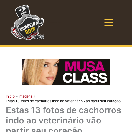
Ir
para
o
Bandeira Dois
conteúdo
Início
Imagens
Estas 13 fotos de cachorros indo ao veterinário vão partir seu coração
Estas 13 fotos de cachorros
indo ao veterinário vão
partir seu coração