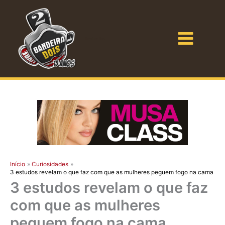
Ir
para
o
Bandeira Dois
conteúdo
Início
Curiosidades
3 estudos revelam o que faz com que as mulheres peguem fogo na cama
3 estudos revelam o que faz
com que as mulheres
peguem fogo na cama