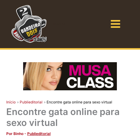
Ir
para
o
Bandeira Dois
conteúdo
Início
Publieditorial
Encontre gata online para sexo virtual
Encontre gata online para
sexo virtual
Por
Binho
-
Publieditorial