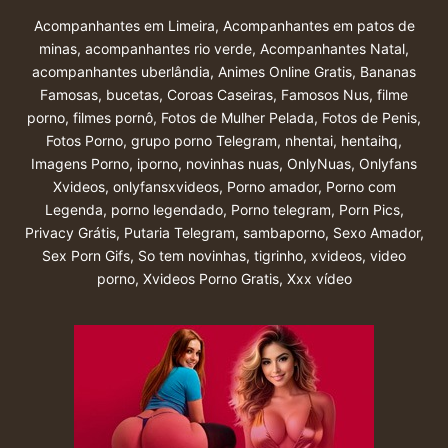
Acompanhantes em Limeira
,
Acompanhantes em patos de
minas
,
acompanhantes rio verde
,
Acompanhantes Natal
,
acompanhantes uberlândia
,
Animes Online Gratis
,
Bananas
Famosas
,
bucetas
,
Coroas Caseiras
,
Famosos Nus
,
filme
porno
,
filmes pornô
,
Fotos de Mulher Pelada
,
Fotos de Penis
,
Fotos Porno
,
grupo porno Telegram
,
nhentai
,
hentaihq
,
Imagens Porno
,
iporno
,
novinhas nuas
,
OnlyNuas
,
Onlyfans
Xvideos
,
onlyfansxvideos
,
Porno amador
,
Porno com
Legenda
,
porno legendado
,
Porno telegram
,
Porn Pics
,
Privacy Grátis
,
Putaria Telegram
,
sambaporno
,
Sexo Amador
,
Sex Porn Gifs
,
So tem novinhas
,
tigrinho
,
xvideos
,
video
porno
,
Xvideos Porno Gratis
,
Xxx vídeo