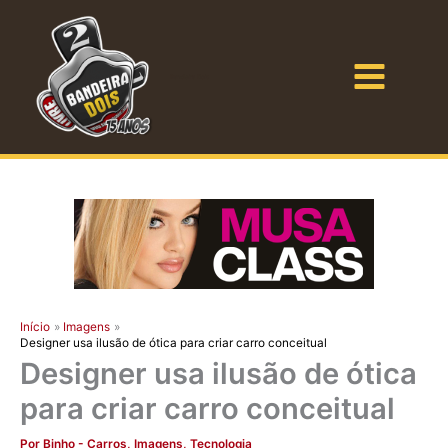
Ir
para
o
Bandeira Dois
conteúdo
Início
Imagens
Designer usa ilusão de ótica para criar carro conceitual
Designer usa ilusão de ótica
para criar carro conceitual
Por
Binho
-
Carros
,
Imagens
,
Tecnologia