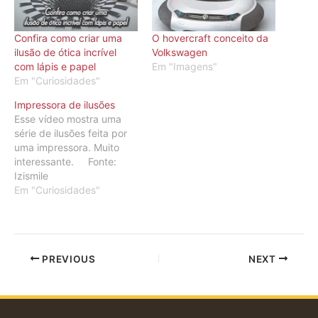
Confira como criar uma
O hovercraft conceito da
ilusão de ótica incrível
Volkswagen
com lápis e papel
Em "Imagens"
Em "Curiosidades"
Impressora de ilusões
Esse vídeo mostra uma
série de ilusões feita por
uma impressora. Muito
interessante. Fonte:
Izismile
Em "Curiosidades"
PREVIOUS
NEXT