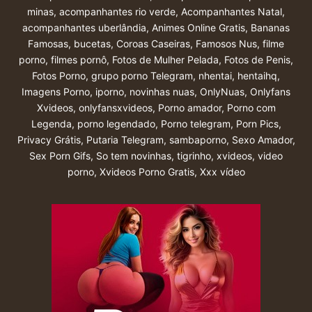
minas
,
acompanhantes rio verde
,
Acompanhantes Natal
,
acompanhantes uberlândia
,
Animes Online Gratis
,
Bananas
Famosas
,
bucetas
,
Coroas Caseiras
,
Famosos Nus
,
filme
porno
,
filmes pornô
,
Fotos de Mulher Pelada
,
Fotos de Penis
,
Fotos Porno
,
grupo porno Telegram
,
nhentai
,
hentaihq
,
Imagens Porno
,
iporno
,
novinhas nuas
,
OnlyNuas
,
Onlyfans
Xvideos
,
onlyfansxvideos
,
Porno amador
,
Porno com
Legenda
,
porno legendado
,
Porno telegram
,
Porn Pics
,
Privacy Grátis
,
Putaria Telegram
,
sambaporno
,
Sexo Amador
,
Sex Porn Gifs
,
So tem novinhas
,
tigrinho
,
xvideos
,
video
porno
,
Xvideos Porno Gratis
,
Xxx vídeo