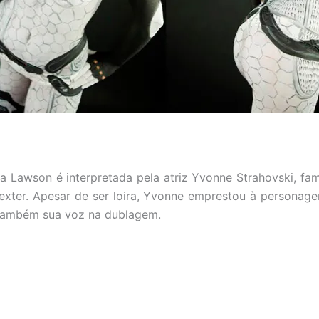
 Lawson é interpretada pela atriz Yvonne Strahovski, fa
xter. Apesar de ser loira, Yvonne emprestou à personage
 também sua voz na dublagem.