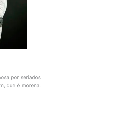
mosa por seriados
m, que é morena,