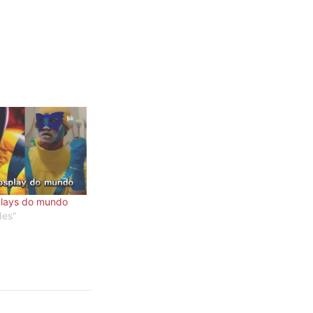
plays do mundo
des"