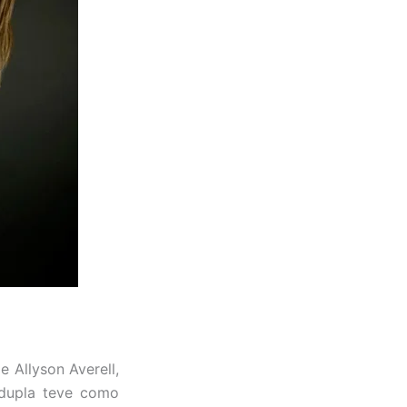
e Allyson Averell,
 dupla teve como