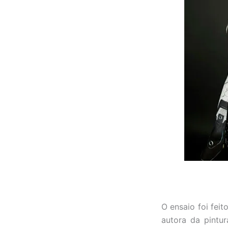
O ensaio foi feit
autora da pintu