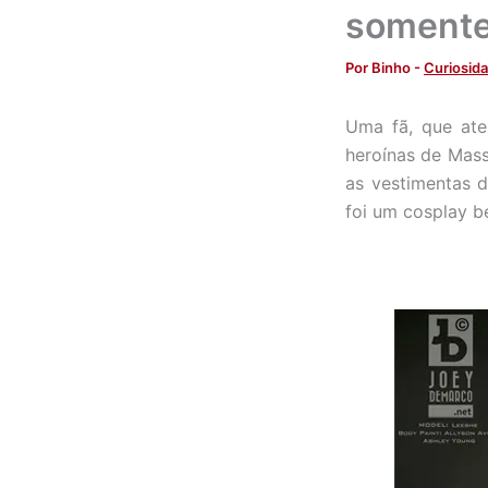
somente
Por
Binho
-
Curiosid
Uma fã, que ate
heroínas de Mass
as vestimentas 
foi um cosplay b