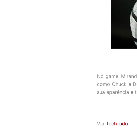
No game, Miranda
como Chuck e De
sua aparência e
Via
TechTudo
.