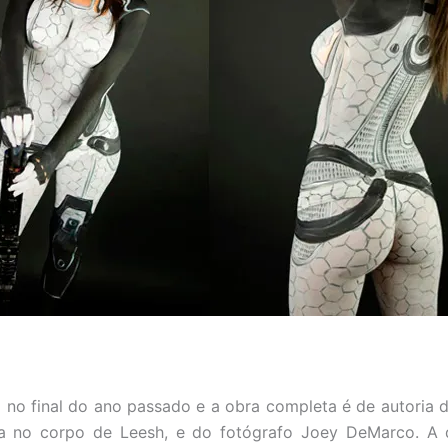
o no final do ano passado e a obra completa é de autoria d
ra no corpo de Leesh, e do fotógrafo Joey DeMarco. A