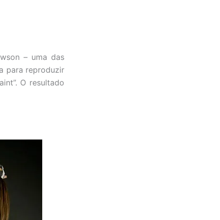
Lawson – uma das
a para reproduzir
nt”. O resultado