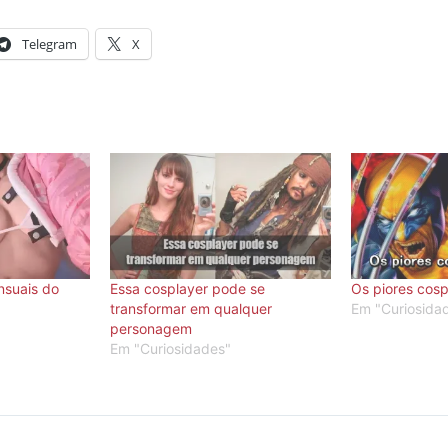
Telegram
X
nsuais do
Essa cosplayer pode se
Os piores cos
transformar em qualquer
Em "Curiosida
personagem
Em "Curiosidades"