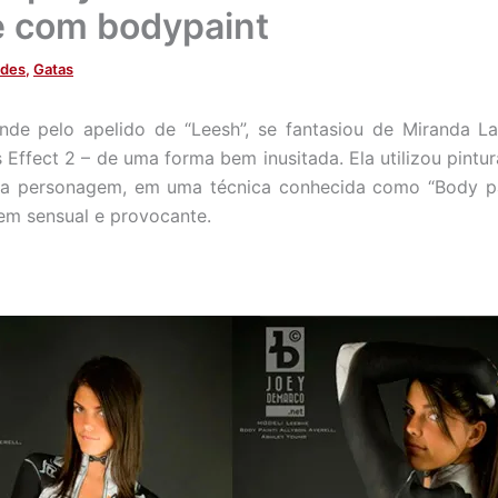
 com bodypaint
ades
,
Gatas
nde pelo apelido de “Leesh”, se fantasiou de Miranda 
 Effect 2 – de uma forma bem inusitada. Ela utilizou pintur
da personagem, em uma técnica conhecida como “Body pai
em sensual e provocante.