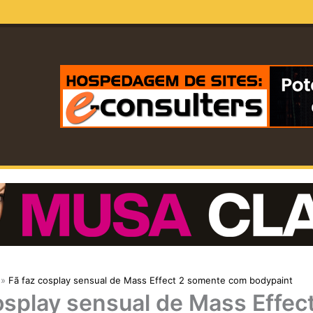
Fã faz cosplay sensual de Mass Effect 2 somente com bodypaint
osplay sensual de Mass Effec