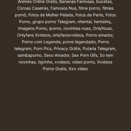
Animes Online Gratis
,
Bananas Famosas
,
bucetas
,
Coroas Caseiras
,
Famosos Nus
,
filme porno
,
filmes
pornô
,
Fotos de Mulher Pelada
,
Fotos de Penis
,
Fotos
Porno
,
grupo porno Telegram
,
nhentai
,
hentaihq
,
Imagens Porno
,
iporno
,
novinhas nuas
,
OnlyNuas
,
Onlyfans Xvideos
,
onlyfansxvideos
,
Porno amador
,
Porno com Legenda
,
porno legendado
,
Porno
telegram
,
Porn Pics
,
Privacy Grátis
,
Putaria Telegram
,
sambaporno
,
Sexo Amador
,
Sex Porn Gifs
,
So tem
novinhas
,
tigrinho
,
xvideos
,
video porno
,
Xvideos
Porno Gratis
,
Xxx vídeo