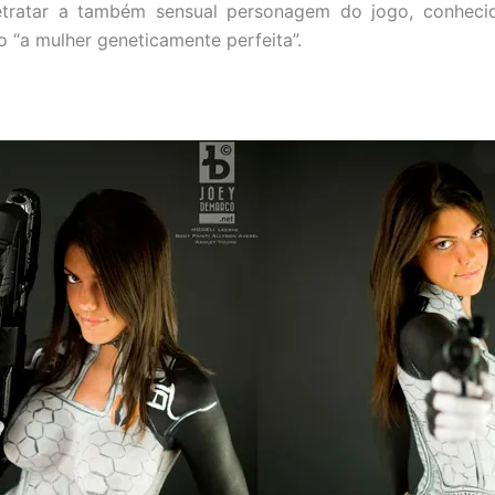
 retratar a também sensual personagem do jogo, conhecid
 “a mulher geneticamente perfeita”.