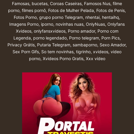
Famosas
,
bucetas
,
Coroas Caseiras
,
Famosos Nus
,
filme
porno
,
filmes pornô
,
Fotos de Mulher Pelada
,
Fotos de Penis
,
Fotos Porno
,
grupo porno Telegram
,
nhentai
,
hentaihq
,
Imagens Porno
,
iporno
,
novinhas nuas
,
OnlyNuas
,
Onlyfans
Xvideos
,
onlyfansxvideos
,
Porno amador
,
Porno com
Legenda
,
porno legendado
,
Porno telegram
,
Porn Pics
,
Privacy Grátis
,
Putaria Telegram
,
sambaporno
,
Sexo Amador
,
Sex Porn Gifs
,
So tem novinhas
,
tigrinho
,
xvideos
,
video
porno
,
Xvideos Porno Gratis
,
Xxx vídeo