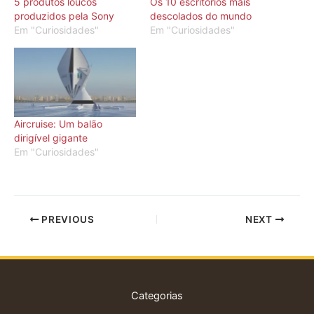
5 produtos loucos
Os 10 escritórios mais
produzidos pela Sony
descolados do mundo
Em "Curiosidades"
Em "Curiosidades"
Aircruise: Um balão
dirigível gigante
Em "Curiosidades"
PREVIOUS
NEXT
Categorias