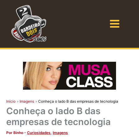
Ir
para
o
Bandeira Dois
conteúdo
Início
Imagens
Conheça o lado B das empresas de tecnologia
Conheça o lado B das
empresas de tecnologia
Por
Binho
-
Curiosidades
,
Imagens