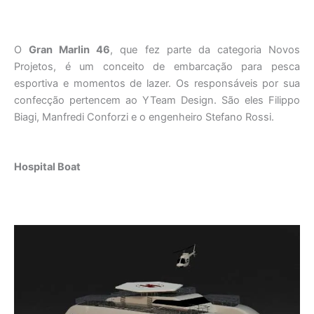
O
Gran Marlin 46
, que fez parte da categoria Novos
Projetos, é um conceito de embarcação para pesca
esportiva e momentos de lazer. Os responsáveis por sua
confecção pertencem ao YTeam Design. São eles Filippo
Biagi, Manfredi Conforzi e o engenheiro Stefano Rossi.
Hospital Boat