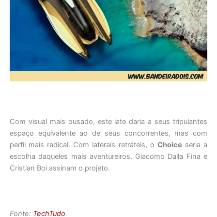
Com visual mais ousado, este iate daria a seus tripulantes
espaço equivalente ao de seus concorrentes, mas com
perfil mais radical. Com laterais retráteis, o
Choice
seria a
escolha daqueles mais aventureiros. Giacomo Dalla Fina e
Cristian Boi assinam o projeto.
Fonte:
TechTudo
.