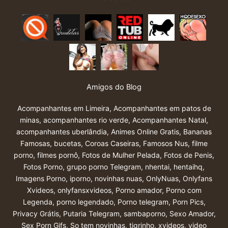
Amigos do Blog
Acompanhantes em Limeira
,
Acompanhantes em patos de
minas
,
acompanhantes rio verde
,
Acompanhantes Natal
,
acompanhantes uberlândia
,
Animes Online Gratis
,
Bananas
Famosas
,
bucetas
,
Coroas Caseiras
,
Famosos Nus
,
filme
porno
,
filmes pornô
,
Fotos de Mulher Pelada
,
Fotos de Penis
,
Fotos Porno
,
grupo porno Telegram
,
nhentai
,
hentaihq
,
Imagens Porno
,
iporno
,
novinhas nuas
,
OnlyNuas
,
Onlyfans
Xvideos
,
onlyfansxvideos
,
Porno amador
,
Porno com
Legenda
,
porno legendado
,
Porno telegram
,
Porn Pics
,
Privacy Grátis
,
Putaria Telegram
,
sambaporno
,
Sexo Amador
,
Sex Porn Gifs
,
So tem novinhas
,
tigrinho
,
xvideos
,
video