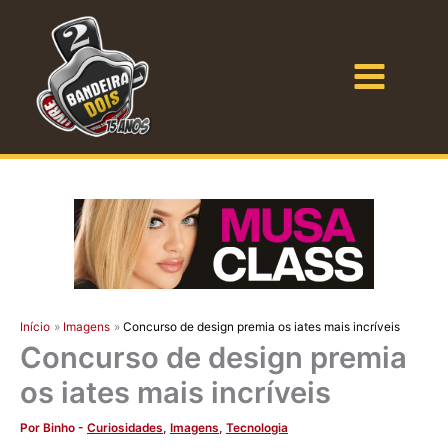
Ir
para
o
Bandeira Dois
conteúdo
Início
Imagens
Concurso de design premia os iates mais incríveis
Concurso de design premia
os iates mais incríveis
Por
Binho
-
Curiosidades
,
Imagens
,
Tecnologia