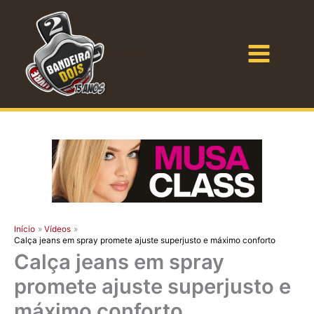
Ir
para
o
Bandeira Dois
conteúdo
Início
Vídeos
Calça jeans em spray promete ajuste superjusto e máximo conforto
Calça jeans em spray
promete ajuste superjusto e
máximo conforto