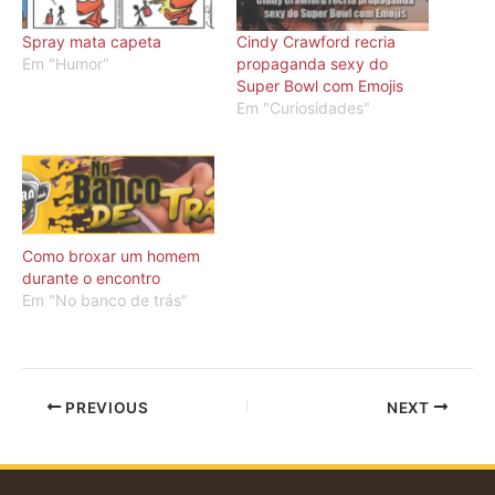
Spray mata capeta
Cindy Crawford recria
Em "Humor"
propaganda sexy do
Super Bowl com Emojis
Em "Curiosidades"
Como broxar um homem
durante o encontro
Em "No banco de trás"
PREVIOUS
NEXT