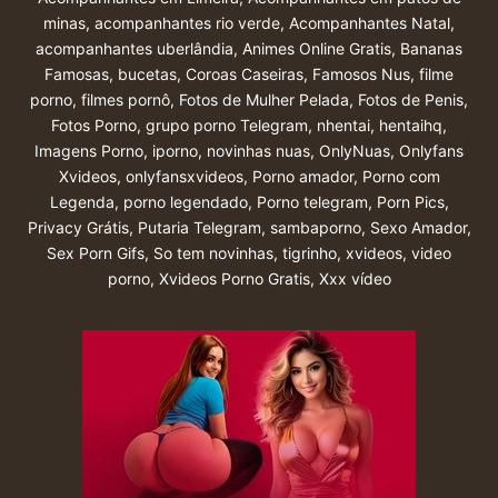
minas
,
acompanhantes rio verde
,
Acompanhantes Natal
,
acompanhantes uberlândia
,
Animes Online Gratis
,
Bananas
Famosas
,
bucetas
,
Coroas Caseiras
,
Famosos Nus
,
filme
porno
,
filmes pornô
,
Fotos de Mulher Pelada
,
Fotos de Penis
,
Fotos Porno
,
grupo porno Telegram
,
nhentai
,
hentaihq
,
Imagens Porno
,
iporno
,
novinhas nuas
,
OnlyNuas
,
Onlyfans
Xvideos
,
onlyfansxvideos
,
Porno amador
,
Porno com
Legenda
,
porno legendado
,
Porno telegram
,
Porn Pics
,
Privacy Grátis
,
Putaria Telegram
,
sambaporno
,
Sexo Amador
,
Sex Porn Gifs
,
So tem novinhas
,
tigrinho
,
xvideos
,
video
porno
,
Xvideos Porno Gratis
,
Xxx vídeo