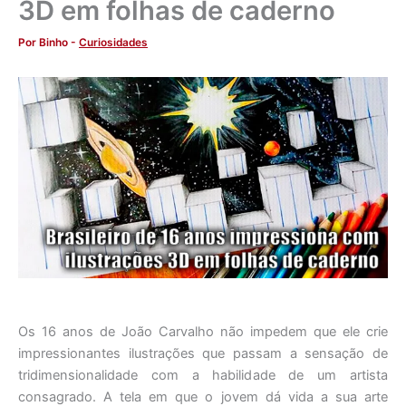
3D em folhas de caderno
Por
Binho
-
Curiosidades
Os 16 anos de João Carvalho não impedem que ele crie
impressionantes ilustrações que passam a sensação de
tridimensionalidade com a habilidade de um artista
consagrado. A tela em que o jovem dá vida a sua arte