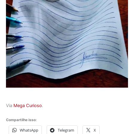
Via
Mega Curioso
.
Compartilhe isso:
WhatsApp
Telegram
X