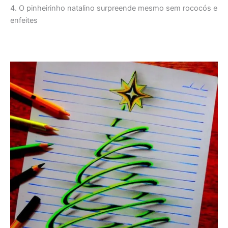
4. O pinheirinho natalino surpreende mesmo sem rococós e
enfeites