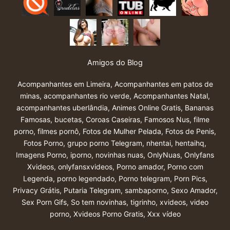
Amigos do Blog
Acompanhantes em Limeira
,
Acompanhantes em patos de
minas
,
acompanhantes rio verde
,
Acompanhantes Natal
,
acompanhantes uberlândia
,
Animes Online Gratis
,
Bananas
Famosas
,
bucetas
,
Coroas Caseiras
,
Famosos Nus
,
filme
porno
,
filmes pornô
,
Fotos de Mulher Pelada
,
Fotos de Penis
,
Fotos Porno
,
grupo porno Telegram
,
nhentai
,
hentaihq
,
Imagens Porno
,
iporno
,
novinhas nuas
,
OnlyNuas
,
Onlyfans
Xvideos
,
onlyfansxvideos
,
Porno amador
,
Porno com
Legenda
,
porno legendado
,
Porno telegram
,
Porn Pics
,
Privacy Grátis
,
Putaria Telegram
,
sambaporno
,
Sexo Amador
,
Sex Porn Gifs
,
So tem novinhas
,
tigrinho
,
xvideos
,
video
porno
,
Xvideos Porno Gratis
,
Xxx vídeo