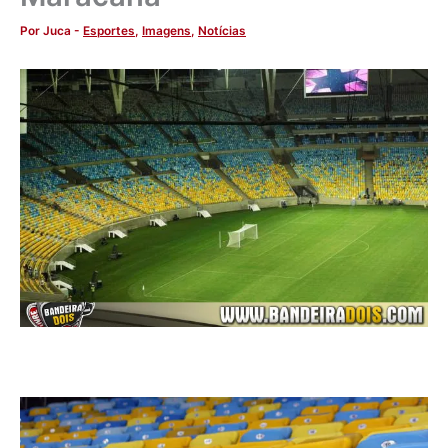
Por
Juca
-
Esportes
,
Imagens
,
Notícias