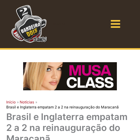
Ir
para
o
Bandeira Dois
conteúdo
Início
Notícias
Brasil e Inglaterra empatam 2 a 2 na reinauguração do Maracanã
Brasil e Inglaterra empatam
2 a 2 na reinauguração do
Maracanã