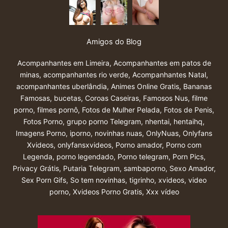
Amigos do Blog
Acompanhantes em Limeira
,
Acompanhantes em patos de
minas
,
acompanhantes rio verde
,
Acompanhantes Natal
,
acompanhantes uberlândia
,
Animes Online Gratis
,
Bananas
Famosas
,
bucetas
,
Coroas Caseiras
,
Famosos Nus
,
filme
porno
,
filmes pornô
,
Fotos de Mulher Pelada
,
Fotos de Penis
,
Fotos Porno
,
grupo porno Telegram
,
nhentai
,
hentaihq
,
Imagens Porno
,
iporno
,
novinhas nuas
,
OnlyNuas
,
Onlyfans
Xvideos
,
onlyfansxvideos
,
Porno amador
,
Porno com
Legenda
,
porno legendado
,
Porno telegram
,
Porn Pics
,
Privacy Grátis
,
Putaria Telegram
,
sambaporno
,
Sexo Amador
,
Sex Porn Gifs
,
So tem novinhas
,
tigrinho
,
xvideos
,
video
porno
,
Xvideos Porno Gratis
,
Xxx vídeo