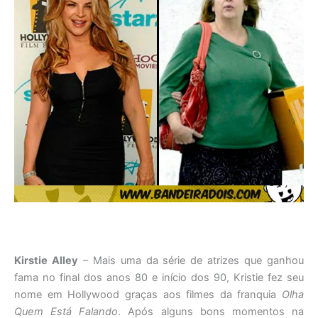
Kirstie Alley
– Mais uma da série de atrizes que ganhou
fama no final dos anos 80 e início dos 90, Kristie fez seu
nome em Hollywood graças aos filmes da franquia
Olha
Quem Está Falando
. Após alguns bons momentos na