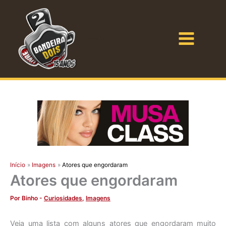
Ir
para
o
Bandeira Dois
conteúdo
Início
Imagens
Atores que engordaram
Atores que engordaram
Por
Binho
-
Curiosidades
,
Imagens
Veja uma lista com alguns atores que engordaram muito