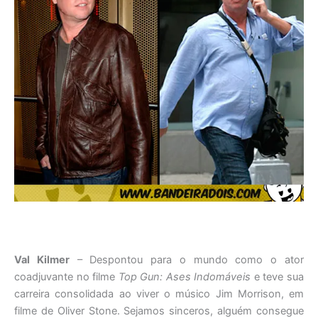
Val Kilmer
– Despontou para o mundo como o ator
coadjuvante no filme
Top Gun: Ases Indomáveis
e teve sua
carreira consolidada ao viver o músico Jim Morrison, em
filme de Oliver Stone. Sejamos sinceros, alguém consegue