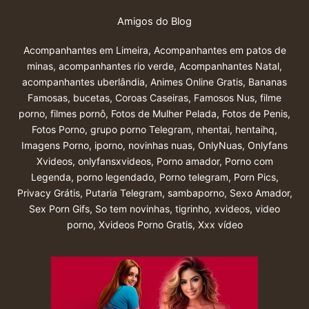
Amigos do Blog
Acompanhantes em Limeira
,
Acompanhantes em patos de
minas
,
acompanhantes rio verde
,
Acompanhantes Natal
,
acompanhantes uberlândia
,
Animes Online Gratis
,
Bananas
Famosas
,
bucetas
,
Coroas Caseiras
,
Famosos Nus
,
filme
porno
,
filmes pornô
,
Fotos de Mulher Pelada
,
Fotos de Penis
,
Fotos Porno
,
grupo porno Telegram
,
nhentai
,
hentaihq
,
Imagens Porno
,
iporno
,
novinhas nuas
,
OnlyNuas
,
Onlyfans
Xvideos
,
onlyfansxvideos
,
Porno amador
,
Porno com
Legenda
,
porno legendado
,
Porno telegram
,
Porn Pics
,
Privacy Grátis
,
Putaria Telegram
,
sambaporno
,
Sexo Amador
,
Sex Porn Gifs
,
So tem novinhas
,
tigrinho
,
xvideos
,
video
porno
,
Xvideos Porno Gratis
,
Xxx vídeo