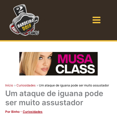
Ir
para
o
Bandeira Dois
conteúdo
Início
Curiosidades
Um ataque de iguana pode ser muito assustador
Um ataque de iguana pode
ser muito assustador
Por
Binho
-
Curiosidades