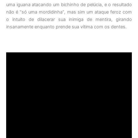
uma iguana atacando um bichinho de pelúcia, e o resultado
não é “só uma mordidinha”, mas sim um ataque feroz com
o intuito de dilacerar sua inimiga de mentira, girando
insanamente enquanto prende sua vítima com os dentes.