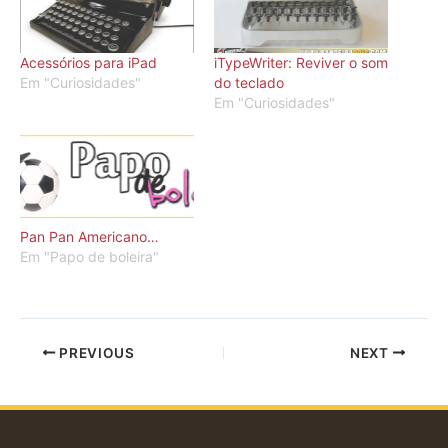
Acessórios para iPad
iTypeWriter: Reviver o som
Em "Curiosidades"
do teclado
Em "Curiosidades"
Pan Pan Americano…
Em "Papo de boleira"
PREVIOUS
NEXT