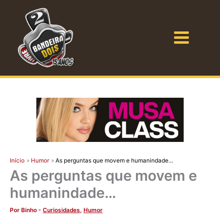
Ir
para
o
Bandeira Dois
conteúdo
Início
Humor
As perguntas que movem e humanindade…
As perguntas que movem e
humanindade…
Por
Binho
-
Curiosidades
,
Humor