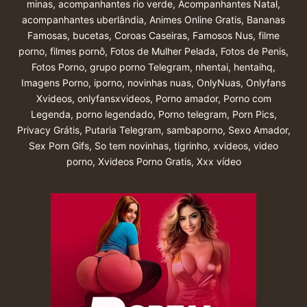
minas
,
acompanhantes rio verde
,
Acompanhantes Natal
,
acompanhantes uberlândia
,
Animes Online Gratis
,
Bananas
Famosas
,
bucetas
,
Coroas Caseiras
,
Famosos Nus
,
filme
porno
,
filmes pornô
,
Fotos de Mulher Pelada
,
Fotos de Penis
,
Fotos Porno
,
grupo porno Telegram
,
nhentai
,
hentaihq
,
Imagens Porno
,
iporno
,
novinhas nuas
,
OnlyNuas
,
Onlyfans
Xvideos
,
onlyfansxvideos
,
Porno amador
,
Porno com
Legenda
,
porno legendado
,
Porno telegram
,
Porn Pics
,
Privacy Grátis
,
Putaria Telegram
,
sambaporno
,
Sexo Amador
,
Sex Porn Gifs
,
So tem novinhas
,
tigrinho
,
xvideos
,
video
porno
,
Xvideos Porno Gratis
,
Xxx vídeo