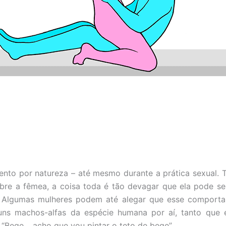
lento por natureza – até mesmo durante a prática sexual.
re a fêmea, a coisa toda é tão devagar que ela pode se
 Algumas mulheres podem até alegar que esse comport
guns machos-alfas da espécie humana por aí, tanto que e
 “Bege… acho que vou pintar o teto de bege”.