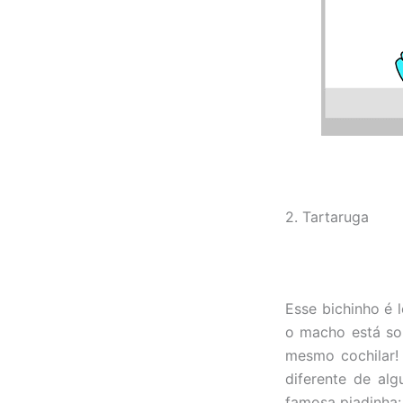
2. Tartaruga
Esse bichinho é 
o macho está sob
mesmo cochilar!
diferente de al
famosa piadinha: