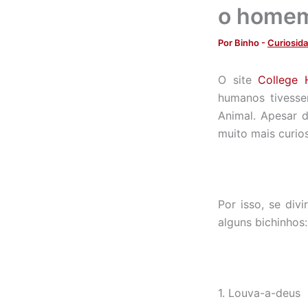
o homem
Por
Binho
-
Curiosid
O site
College
humanos tivesse
Animal. Apesar d
muito mais curio
Por isso, se di
alguns bichinhos:
1. Louva-a-deus