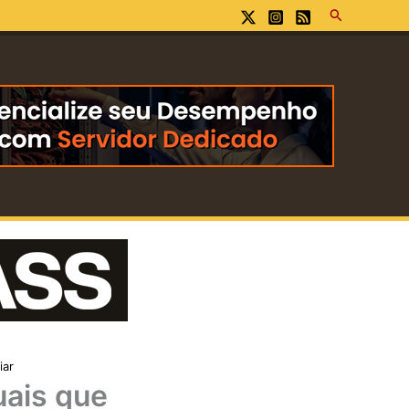
Pesquisar
iar
uais que