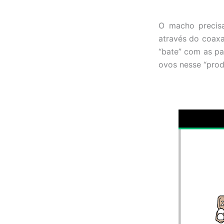
O macho precisa
através do coaxa
“bate” com as pa
ovos nesse “prod