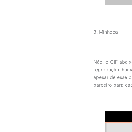
3. Minhoca
Não, o GIF abaix
reprodução huma
apesar de esse bi
parceiro para ca