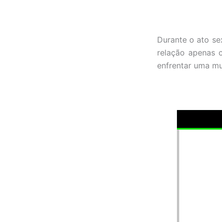
Durante o ato se
relação apenas 
enfrentar uma mu