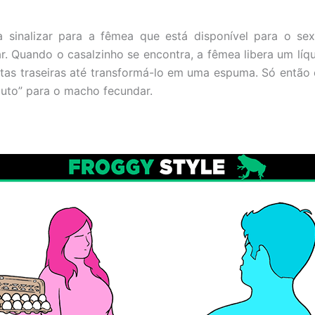
 sinalizar para a fêmea que está disponível para o sexo
r. Quando o casalzinho se encontra, a fêmea libera um lí
tas traseiras até transformá-lo em uma espuma. Só então 
uto” para o macho fecundar.