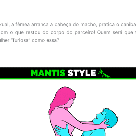
xual, a fêmea arranca a cabeça do macho, pratica o caniba
com o que restou do corpo do parceiro! Quem será que 
lher “furiosa” como essa?