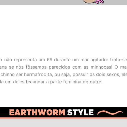
o não representa um 69 durante um mar agitado: trata-s
na se nós fôssemos parecidos com as minhocas! O mai
chinho ser hermafrodita, ou seja, possuir os dois sexos, e
da um deles fecundar a parte feminina do outro.