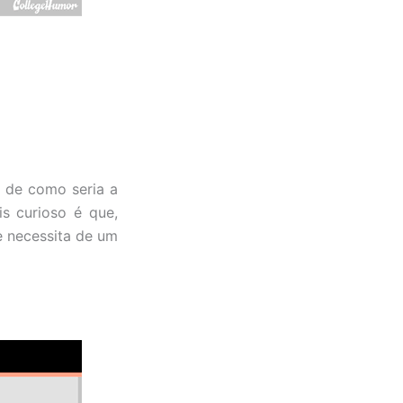
e de como seria a
s curioso é que,
le necessita de um