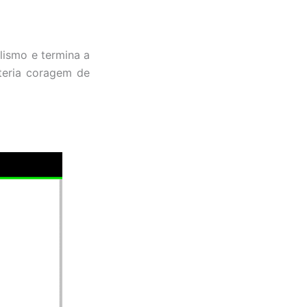
lismo e termina a
teria coragem de