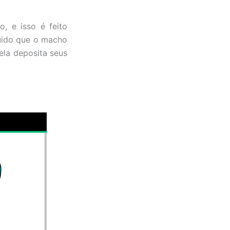
, e isso é feito
quido que o macho
ela deposita seus