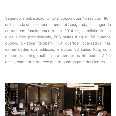
Segundo a publicação, o hotel possui duas torres com 804
suítes cada uma — apenas uma foi inaugurada, e a segunda
entrará em funcionamento em 2014 —, consistindo em
duas suítes presidenciais, 506 suítes King e 156 quartos
duplos. Existem também 118 quartos localizados nas
extremidades dos edifícios, e outras 22 suítes King com
diferentes configurações para atender os hóspedes. Além
disso, cada torre oferece quatro quartos para deficientes.