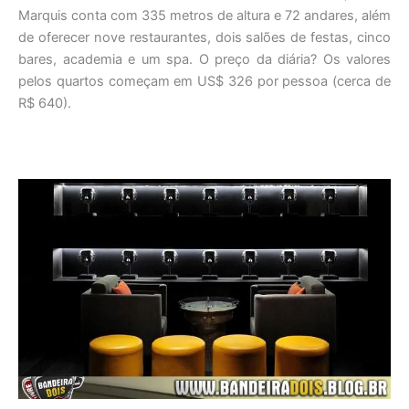
Marquis conta com 335 metros de altura e 72 andares, além
de oferecer nove restaurantes, dois salões de festas, cinco
bares, academia e um spa. O preço da diária? Os valores
pelos quartos começam em US$ 326 por pessoa (cerca de
R$ 640).