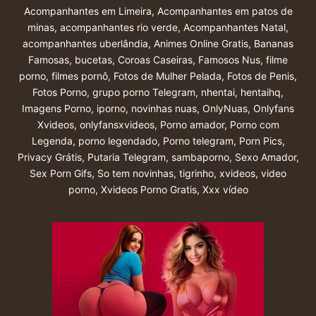
Acompanhantes em Limeira
,
Acompanhantes em patos de
minas
,
acompanhantes rio verde
,
Acompanhantes Natal
,
acompanhantes uberlândia
,
Animes Online Gratis
,
Bananas
Famosas
,
bucetas
,
Coroas Caseiras
,
Famosos Nus
,
filme
porno
,
filmes pornô
,
Fotos de Mulher Pelada
,
Fotos de Penis
,
Fotos Porno
,
grupo porno Telegram
,
nhentai
,
hentaihq
,
Imagens Porno
,
iporno
,
novinhas nuas
,
OnlyNuas
,
Onlyfans
Xvideos
,
onlyfansxvideos
,
Porno amador
,
Porno com
Legenda
,
porno legendado
,
Porno telegram
,
Porn Pics
,
Privacy Grátis
,
Putaria Telegram
,
sambaporno
,
Sexo Amador
,
Sex Porn Gifs
,
So tem novinhas
,
tigrinho
,
xvideos
,
video
porno
,
Xvideos Porno Gratis
,
Xxx vídeo