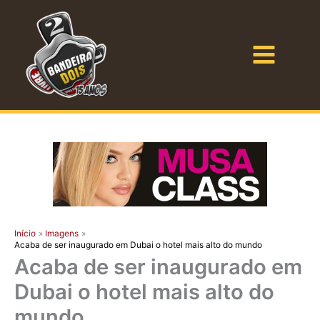
Ir
para
o
Bandeira Dois
conteúdo
Início
Imagens
Acaba de ser inaugurado em Dubai o hotel mais alto do mundo
Acaba de ser inaugurado em
Dubai o hotel mais alto do
mundo